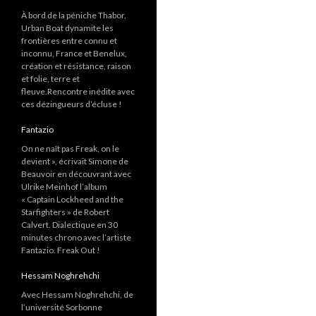
À bord de la péniche Thabor,
Urban Boat dynamite les
frontières entre connu et
inconnu, France et Benelux,
création et résistance, raison
et folie, terre et
fleuve.Rencontre inédite avec
ces dézingueurs d’écluse !
Fantazio
On ne naît pas Freak, on le
devient », écrivait Simone de
Beauvoir en découvrant avec
Ulrike Meinhof l’album
« Captain Lockheed and the
Starfighters » de Robert
Calvert. Dialectique en 30
minutes chrono avec l’artiste
Fantazio. Freak Out !
Hessam Noghrehchi
Avec Hessam Noghrehchi, de
l’université Sorbonne