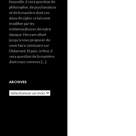
Nouvelle, il sera question de
philosophie, de psychanalyse
et de la manière dont ces
deux disciples se laissent
modifier par les
métamorphoses de notre
époque. Hessam allant
jusqu’à nous proposer de
venir faire séminaire sur
l’Adamant. Et puis, in fine, il
sera question de la manière
dont nous sommes […]
ARCHIVES
A
r
c
h
i
v
e
s