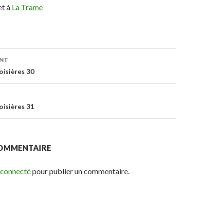
et à
La Trame
ENT
on
oisières 30
oisières 31
COMMENTAIRE
 connecté
pour publier un commentaire.