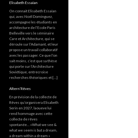
Elisabeth Essaïan
On connait Elisabeth Essaïan
qui, avec Noël Dominguez,
accompagne les étudiants en
architecture de l’Ecole Paris
Belleville vers le séminaire
Care et Architecture, qui se
déroule sur l’Adamant, et leur
propose un travail collaboratif
avec les passager. Ce que l’on
sait moins, c’est que sa thèse
qui porte sur l’Architecture
Soviétique, entrecroise
recherches théoriques et […]
Altern’Rêves
En prévision de la collecte de
Rêves qu’organisera Elisabeth
Serin en 2027, laoueve lui
rend hommage avec cette
collecte de rêves
spontanée… »What we see &
what we seem is but a dream,
a dream within a dream »