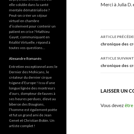
Merci à Julia D. 
elle soluble dans la santé
mentale dématérialisée ?
Peut-on créer un séjour
virtuel en chambre
d’isolement pour contenir un
patient en crise ? Mathieu
ARTICLE PRÉCÉD
Gayet, communiquant en
Réalité Virtuelle, répond à
Navigati
chronique des cr
toutes vos questions…
des
ARTICLE SUIVANT
Alexandre Romanès
articles
chronique des cr
Entretien exceptionnel avec le
Dernier des Mohicans, le
créateur du dernier cirque
tsigane d’Europe ! Issu d’une
longue lignée des montreurs
LAISSER UN 
d’ours, dompteur de fauves à
ses heures perdues, élevé au
biberon des Bougions,
Vous devez
être
l’homme est également poète
et fut un grand ami de Jean
Genet et Christian Bobin. Un
artiste complet !