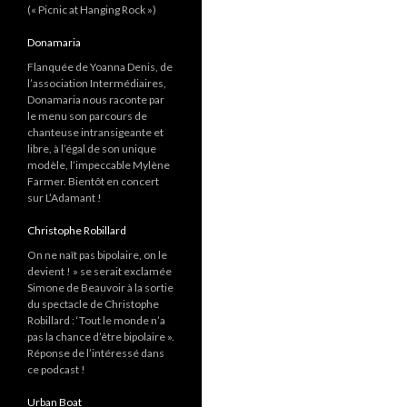
(« Picnic at Hanging Rock »)
Donamaria
Flanquée de Yoanna Denis, de
l’association Intermédiaires,
Donamaria nous raconte par
le menu son parcours de
chanteuse intransigeante et
libre, à l’égal de son unique
modèle, l’impeccable Mylène
Farmer. Bientôt en concert
sur L’Adamant !
Christophe Robillard
On ne naît pas bipolaire, on le
devient ! » se serait exclamée
Simone de Beauvoir à la sortie
du spectacle de Christophe
Robillard : ‘Tout le monde n’a
pas la chance d’être bipolaire ».
Réponse de l’intéressé dans
ce podcast !
Urban Boat