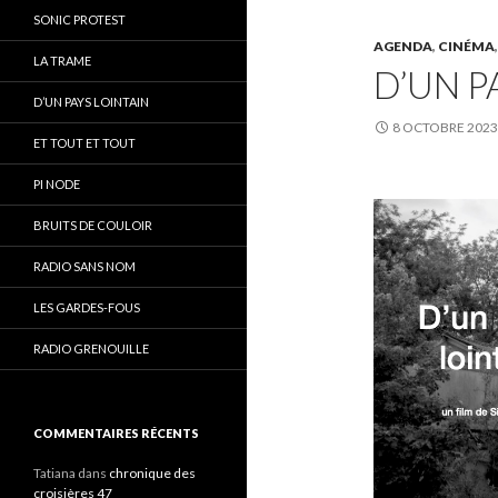
SONIC PROTEST
AGENDA
,
CINÉMA
LA TRAME
D’UN P
D’UN PAYS LOINTAIN
8 OCTOBRE 2023
ET TOUT ET TOUT
PI NODE
BRUITS DE COULOIR
RADIO SANS NOM
LES GARDES-FOUS
RADIO GRENOUILLE
COMMENTAIRES RÉCENTS
Tatiana
dans
chronique des
croisières 47