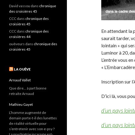
David vassou
dans
chronique
des croisières 45
CCC
dans
chronique des
croisières 45
En attendant la 
CCC
dans
chronique des
croisières 44
saurait tarder, v
ouêveurs
dans
chronique des
lointain » qui s
croisières 45
Luminor à 20, da
L’entrée vous en
« L’Embarcadère
LA OUÊVE
Arnaud Vallet
Inscription sur 
Que dire… à part bonne
retraite Arnaud
D’ici là, vous p
Mathieu Gayet
d’un pays loint
L’homme augmenté de
demain porte-t-il des lunettes
de réalité virtuelle pour
d’un pays loint
s’entretenir avec son e-psy ?
La psychiatrie incarnée est-