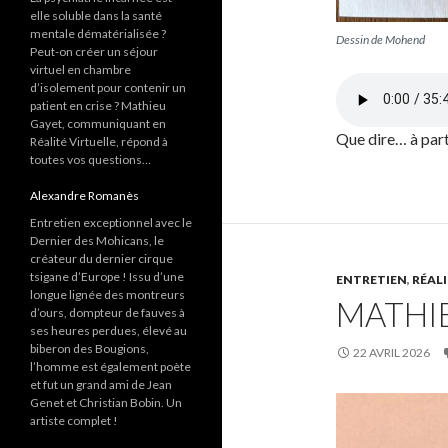
elle soluble dans la santé
mentale dématérialisée ?
Dessin de Mohend
Peut-on créer un séjour
virtuel en chambre
d’isolement pour contenir un
patient en crise ? Mathieu
Gayet, communiquant en
Que dire… à par
Réalité Virtuelle, répond à
toutes vos questions…
Alexandre Romanès
Entretien exceptionnel avec le
Dernier des Mohicans, le
créateur du dernier cirque
tsigane d’Europe ! Issu d’une
ENTRETIEN
,
RÉALI
longue lignée des montreurs
MATHI
d’ours, dompteur de fauves à
ses heures perdues, élevé au
biberon des Bougions,
22 AVRIL 2026
l’homme est également poète
et fut un grand ami de Jean
Genet et Christian Bobin. Un
artiste complet !