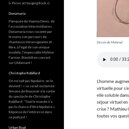
(« Picnic at Hanging Rock »)
Donamaria
Flanquée de Yoanna Denis, de
l’association Intermédiaires,
Donamaria nous raconte par
le menu son parcours de
chanteuse intransigeante et
Dessin de Mohend
libre, à l’égal de son unique
modèle, l’impeccable Mylène
Farmer. Bientôt en concert
sur L’Adamant !
Christophe Robillard
L’homme augmenté
On ne naît pas bipolaire, on le
devient ! » se serait exclamée
virtuelle pour s’
Simone de Beauvoir à la sortie
elle soluble dan
du spectacle de Christophe
séjour virtuel e
Robillard : ‘Tout le monde n’a
pas la chance d’être bipolaire ».
crise ? Mathieu 
Réponse de l’intéressé dans
toutes vos ques
ce podcast !
Urban Boat