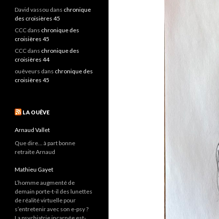
David vassou
dans
chronique
des croisières 45
CCC
dans
chronique des
croisières 45
CCC
dans
chronique des
croisières 44
ouêveurs
dans
chronique des
croisières 45
LA OUÊVE
Arnaud Vallet
Que dire… à part bonne
retraite Arnaud
Mathieu Gayet
L’homme augmenté de
demain porte-t-il des lunettes
de réalité virtuelle pour
s’entretenir avec son e-psy ?
La psychiatrie incarnée est-