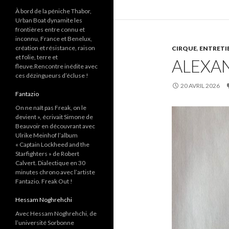
À bord de la péniche Thabor,
Urban Boat dynamite les
frontières entre connu et
inconnu, France et Benelux,
création et résistance, raison
CIRQUE
,
ENTRETI
et folie, terre et
ALEXA
fleuve.Rencontre inédite avec
ces dézingueurs d’écluse !
20 AVRIL 2026
Fantazio
On ne naît pas Freak, on le
devient », écrivait Simone de
Beauvoir en découvrant avec
Ulrike Meinhof l’album
« Captain Lockheed and the
Starfighters » de Robert
Calvert. Dialectique en 30
minutes chrono avec l’artiste
Fantazio. Freak Out !
Hessam Noghrehchi
Avec Hessam Noghrehchi, de
l’université Sorbonne