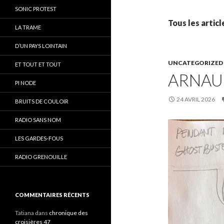
SONIC PROTEST
Tous les artic
LA TRAME
D’UN PAYS LOINTAIN
UNCATEGORIZED
ET TOUT ET TOUT
ARNAU
PI NODE
24 AVRIL 2026
BRUITS DE COULOIR
RADIO SANS NOM
LES GARDES-FOUS
RADIO GRENOUILLE
COMMENTAIRES RÉCENTS
Tatiana
dans
chronique des
croisières 47