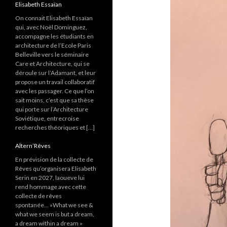
Elisabeth Essaïan
On connait Elisabeth Essaïan
qui, avec Noël Dominguez,
accompagne les étudiants en
architecture de l’Ecole Paris
Belleville vers le séminaire
Care et Architecture, qui se
déroule sur l’Adamant, et leur
propose un travail collaboratif
avec les passager. Ce que l’on
sait moins, c’est que sa thèse
qui porte sur l’Architecture
Soviétique, entrecroise
recherches théoriques et […]
Altern’Rêves
En prévision de la collecte de
Rêves qu’organisera Elisabeth
Serin en 2027, laoueve lui
rend hommage avec cette
collecte de rêves
spontanée… »What we see &
what we seem is but a dream,
a dream within a dream »