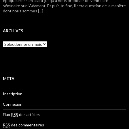
époque. Hessam allant jusqu’à nous proposer de venir faire
séminaire sur l’Adamant. Et puis, in fine, il sera question de la manière
dont nous sommes […]
ARCHIVES
A
r
c
h
i
v
e
MÉTA
s
Inscription
Connexion
Flux
RSS
des articles
RSS
des commentaires