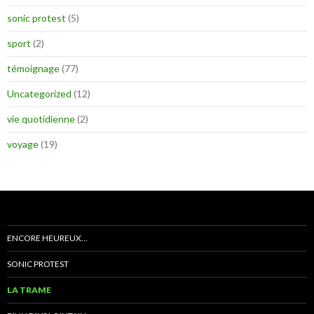
sonic protest
(5)
sport
(2)
témoignage
(77)
Uncategorized
(12)
vie quotidienne
(2)
voyage
(19)
ENCORE HEUREUX…
SONIC PROTEST
LA TRAME