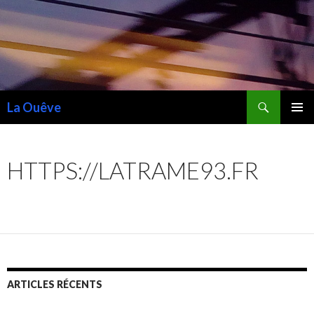
Recherche
La Ouêve
ALLER
MENU
AU
PRINCI
CONTENU
HTTPS://LATRAME93.FR
ARTICLES RÉCENTS