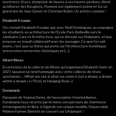
montreurs d’ours, dompteur de fauves à ses heures perdues, élevé
au biberon des Bougions, l’homme est également poète et fut un
grand ami de Jean Genet et Christian Bobin. Un artiste complet !
Elisabeth Essaïan
On connait Elisabeth Essaïan qui, avec Noël Dominguez, accompagne
les étudiants en architecture de l’Ecole Paris Belleville vers le
séminaire Care et Architecture, qui se déroule sur l’Adamant, et leur
propose un travail collaboratif avec les passager. Ce que l’on sait
moins, c’est que sa thèse qui porte sur l’Architecture Soviétique,
entrecroise recherches théoriques et […]
Altern’Rêves
En prévision de la collecte de Rêves qu’organisera Elisabeth Serin en
2027, laoueve lui rend hommage avec cette collecte de rêves
spontanée… »What we see & what we seem is but a dream, a dream
within a dream » (« Picnic at Hanging Rock »)
Donamaria
Flanquée de Yoanna Denis, de l’association Intermédiaires,
Donamaria nous raconte par le menu son parcours de chanteuse
intransigeante et libre, à l’égal de son unique modèle, l’impeccable
Mylène Farmer. Bientôt en concert sur L’Adamant !