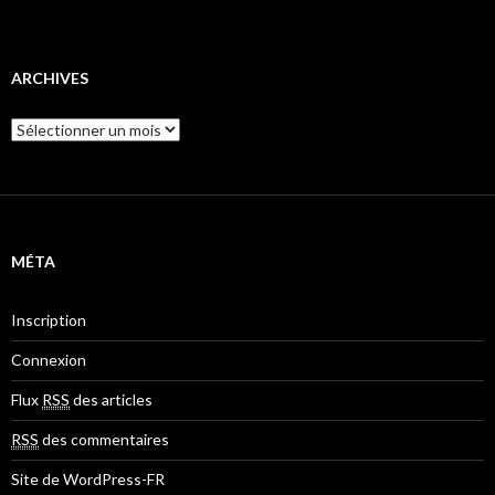
ARCHIVES
A
r
c
h
i
v
e
MÉTA
s
Inscription
Connexion
Flux
RSS
des articles
RSS
des commentaires
Site de WordPress-FR