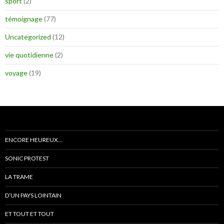
sport
(2)
témoignage
(77)
Uncategorized
(12)
vie quotidienne
(2)
voyage
(19)
ENCORE HEUREUX…
SONIC PROTEST
LA TRAME
D’UN PAYS LOINTAIN
ET TOUT ET TOUT