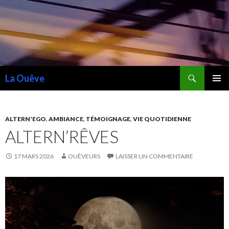
Recherche
La Ouêve
ALLER
MENU
AU
PRINCI
CONTENU
ALTERN'EGO
,
AMBIANCE
,
TÉMOIGNAGE
,
VIE QUOTIDIENNE
ALTERN’RÊVES
17 MARS 2026
OUÊVEURS
LAISSER UN COMMENTAIRE