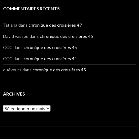
COMMENTAIRES RÉCENTS
Tatiana
dans
chronique des croisières 47
David vassou
dans
chronique des croisières 45
CCC
dans
chronique des croisières 45
CCC
dans
chronique des croisières 44
ouêveurs
dans
chronique des croisières 45
ARCHIVES
A
r
c
h
i
v