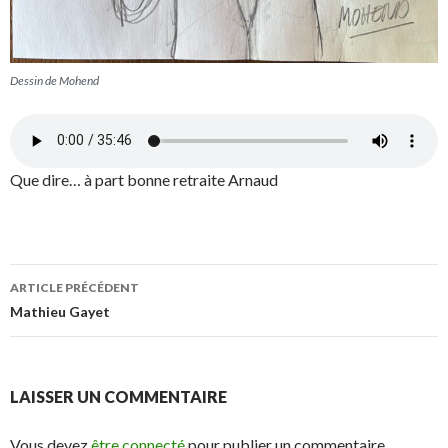
Dessin de Mohend
Que dire… à part bonne retraite Arnaud
ARTICLE PRÉCÉDENT
Navigation
Mathieu Gayet
des
articles
LAISSER UN COMMENTAIRE
Vous devez
être connecté
pour publier un commentaire.