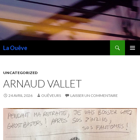
Recherche
La Ouêve
ALLER
MENU
AU
PRINCI
CONTENU
UNCATEGORIZED
ARNAUD VALLET
24 AVRIL 2026
OUÊVEURS
LAISSER UN COMMENTAIRE