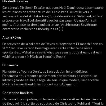
Elisabeth Essaïan
On connait Elisabeth Essaïan qui, avec Noël Dominguez, accompagne
les étudiants en architecture de l’Ecole Paris Belleville vers le
séminaire Care et Architecture, qui se déroule sur l’Adamant, et leur
propose un travail collaboratif avec les passager. Ce que l’on sait
moins, c’est que sa thèse qui porte sur l’Architecture Soviétique,
entrecroise recherches théoriques et […]
Altern’Rêves
En prévision de la collecte de Rêves qu’organisera Elisabeth Serin en
2027, laoueve lui rend hommage avec cette collecte de rêves
spontanée… »What we see & what we seem is but a dream, a dream
within a dream » (« Picnic at Hanging Rock »)
Donamaria
Flanquée de Yoanna Denis, de l’association Intermédiaires,
Donamaria nous raconte par le menu son parcours de chanteuse
intransigeante et libre, à l’égal de son unique modèle, l’impeccable
Mylène Farmer. Bientôt en concert sur L’Adamant !
Christophe Robillard
On ne naît pas bipolaire, on le devient ! » se serait exclamée Simone
de Beauvoir à la sortie du spectacle de Christophe Robillard : ‘Tout le