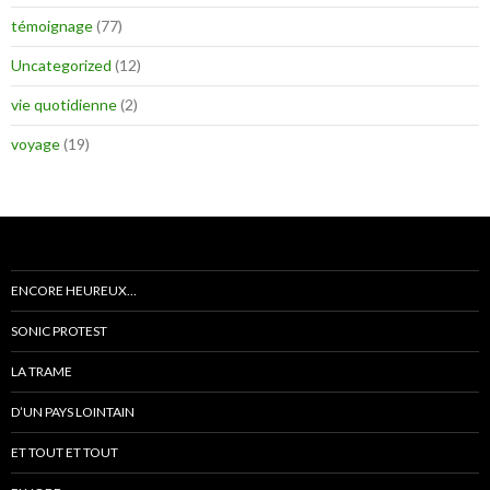
témoignage
(77)
Uncategorized
(12)
vie quotidienne
(2)
voyage
(19)
ENCORE HEUREUX…
SONIC PROTEST
LA TRAME
D’UN PAYS LOINTAIN
ET TOUT ET TOUT