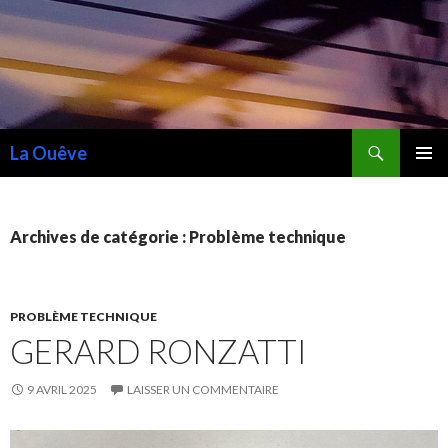
Recherche
La Ouêve
ALLER
MENU
AU
PRINCI
CONTENU
Archives de catégorie : Problème technique
PROBLÈME TECHNIQUE
GERARD RONZATTI
9 AVRIL 2025
LAISSER UN COMMENTAIRE