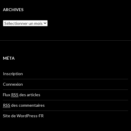
ARCHIVES
A
r
c
h
i
v
e
MÉTA
s
Inscription
Connexion
Flux
RSS
des articles
RSS
des commentaires
Site de WordPress-FR