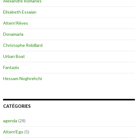
Alexandre Romanès
Elisabeth Essaïan
Altern’Rêves
Donamaria
Christophe Robillard
Urban Boat
Fantazio
Hessam Noghrehchi
CATÉGORIES
agenda
(28)
Altern'Ego
(5)