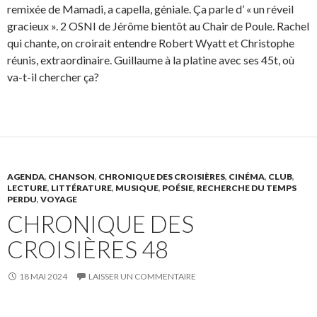
remixée de Mamadi, a capella, géniale. Ça parle d’ « un réveil
gracieux ». 2 OSNI de Jérôme bientôt au Chair de Poule. Rachel
qui chante, on croirait entendre Robert Wyatt et Christophe
réunis, extraordinaire. Guillaume à la platine avec ses 45t, où
va-t-il chercher ça?
AGENDA
,
CHANSON
,
CHRONIQUE DES CROISIÈRES
,
CINÉMA
,
CLUB
,
LECTURE
,
LITTÉRATURE
,
MUSIQUE
,
POÉSIE
,
RECHERCHE DU TEMPS
PERDU
,
VOYAGE
CHRONIQUE DES
CROISIÈRES 48
18 MAI 2024
LAISSER UN COMMENTAIRE