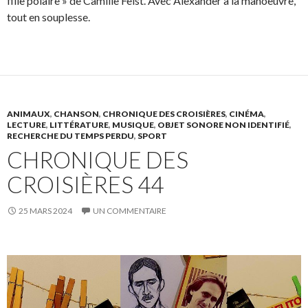
fille polaire » de Camille Feist. Avec Alexander à la manoeuvre,
tout en souplesse.
ANIMAUX
,
CHANSON
,
CHRONIQUE DES CROISIÈRES
,
CINÉMA
,
LECTURE
,
LITTÉRATURE
,
MUSIQUE
,
OBJET SONORE NON IDENTIFIÉ
,
RECHERCHE DU TEMPS PERDU
,
SPORT
CHRONIQUE DES
CROISIÈRES 44
25 MARS 2024
UN COMMENTAIRE