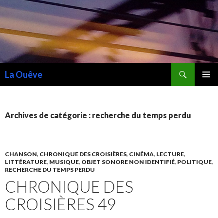
Recherche
La Ouêve
ALLER
MENU
AU
PRINCI
CONTENU
Archives de catégorie : recherche du temps perdu
CHANSON
,
CHRONIQUE DES CROISIÈRES
,
CINÉMA
,
LECTURE
,
LITTÉRATURE
,
MUSIQUE
,
OBJET SONORE NON IDENTIFIÉ
,
POLITIQUE
,
RECHERCHE DU TEMPS PERDU
CHRONIQUE DES
CROISIÈRES 49