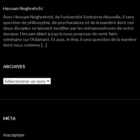
Hessam Noghrehchi
Avec Hessam Noghrehchi, de l’université Sorbonne Nouvelle, il sera
question de philosophie, de psychanalyse et de la manière dont ces
deux disciples se laissent modifier par les métamorphoses de notre
époque. Hessam allant jusqu’à nous proposer de venir faire
séminaire sur l’Adamant. Et puis, in fine, il sera question de la manière
dont nous sommes […]
ARCHIVES
A
r
c
h
i
v
e
MÉTA
s
Inscription