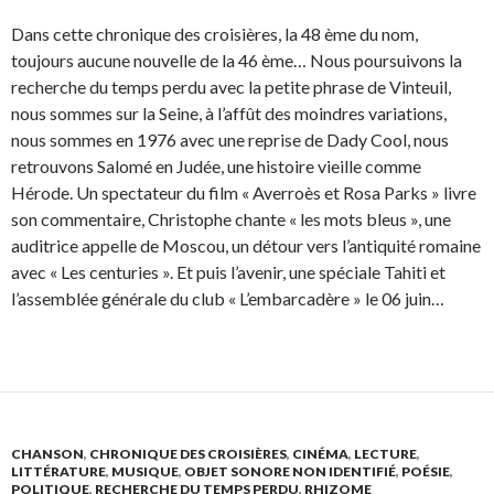
Dans cette chronique des croisières, la 48 ème du nom,
toujours aucune nouvelle de la 46 ème… Nous poursuivons la
recherche du temps perdu avec la petite phrase de Vinteuil,
nous sommes sur la Seine, à l’affût des moindres variations,
nous sommes en 1976 avec une reprise de Dady Cool, nous
retrouvons Salomé en Judée, une histoire vieille comme
Hérode. Un spectateur du film « Averroès et Rosa Parks » livre
son commentaire, Christophe chante « les mots bleus », une
auditrice appelle de Moscou, un détour vers l’antiquité romaine
avec « Les centuries ». Et puis l’avenir, une spéciale Tahiti et
l’assemblée générale du club « L’embarcadère » le 06 juin…
CHANSON
,
CHRONIQUE DES CROISIÈRES
,
CINÉMA
,
LECTURE
,
LITTÉRATURE
,
MUSIQUE
,
OBJET SONORE NON IDENTIFIÉ
,
POÉSIE
,
POLITIQUE
,
RECHERCHE DU TEMPS PERDU
,
RHIZOME