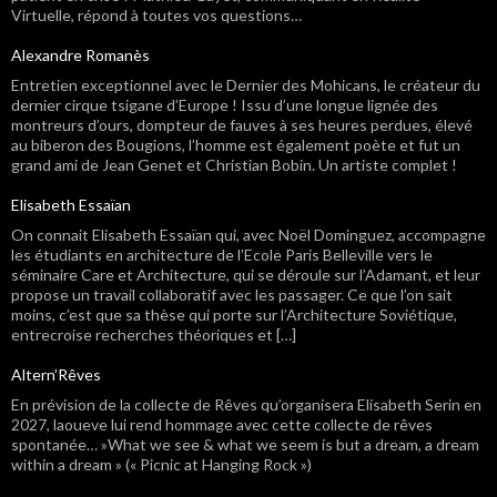
Virtuelle, répond à toutes vos questions…
Alexandre Romanès
Entretien exceptionnel avec le Dernier des Mohicans, le créateur du
dernier cirque tsigane d’Europe ! Issu d’une longue lignée des
montreurs d’ours, dompteur de fauves à ses heures perdues, élevé
au biberon des Bougions, l’homme est également poète et fut un
grand ami de Jean Genet et Christian Bobin. Un artiste complet !
Elisabeth Essaïan
On connait Elisabeth Essaïan qui, avec Noël Dominguez, accompagne
les étudiants en architecture de l’Ecole Paris Belleville vers le
séminaire Care et Architecture, qui se déroule sur l’Adamant, et leur
propose un travail collaboratif avec les passager. Ce que l’on sait
moins, c’est que sa thèse qui porte sur l’Architecture Soviétique,
entrecroise recherches théoriques et […]
Altern’Rêves
En prévision de la collecte de Rêves qu’organisera Elisabeth Serin en
2027, laoueve lui rend hommage avec cette collecte de rêves
spontanée… »What we see & what we seem is but a dream, a dream
within a dream » (« Picnic at Hanging Rock »)