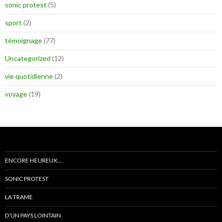
sonic protest
(5)
sport
(2)
témoignage
(77)
Uncategorized
(12)
vie quotidienne
(2)
voyage
(19)
ENCORE HEUREUX…
SONIC PROTEST
LA TRAME
D’UN PAYS LOINTAIN