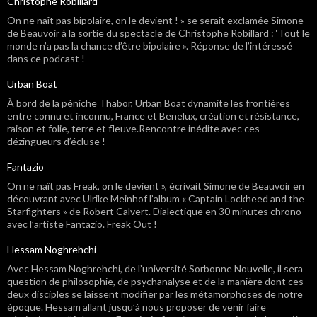
Christophe Robillard
On ne naît pas bipolaire, on le devient ! » se serait exclamée Simone
de Beauvoir à la sortie du spectacle de Christophe Robillard : ‘Tout le
monde n’a pas la chance d’être bipolaire ». Réponse de l’intéressé
dans ce podcast !
Urban Boat
À bord de la péniche Thabor, Urban Boat dynamite les frontières
entre connu et inconnu, France et Benelux, création et résistance,
raison et folie, terre et fleuve.Rencontre inédite avec ces
dézingueurs d’écluse !
Fantazio
On ne naît pas Freak, on le devient », écrivait Simone de Beauvoir en
découvrant avec Ulrike Meinhof l’album « Captain Lockheed and the
Starfighters » de Robert Calvert. Dialectique en 30 minutes chrono
avec l’artiste Fantazio. Freak Out !
Hessam Noghrehchi
Avec Hessam Noghrehchi, de l’université Sorbonne Nouvelle, il sera
question de philosophie, de psychanalyse et de la manière dont ces
deux disciples se laissent modifier par les métamorphoses de notre
époque. Hessam allant jusqu’à nous proposer de venir faire