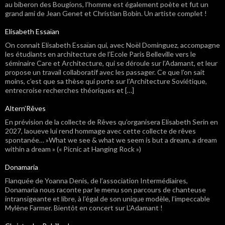
au biberon des Bougions, l’homme est également poète et fut un
grand ami de Jean Genet et Christian Bobin. Un artiste complet !
Elisabeth Essaïan
On connait Elisabeth Essaïan qui, avec Noël Dominguez, accompagne
les étudiants en architecture de l’Ecole Paris Belleville vers le
séminaire Care et Architecture, qui se déroule sur l’Adamant, et leur
propose un travail collaboratif avec les passager. Ce que l’on sait
moins, c’est que sa thèse qui porte sur l’Architecture Soviétique,
entrecroise recherches théoriques et […]
Altern’Rêves
En prévision de la collecte de Rêves qu’organisera Elisabeth Serin en
2027, laoueve lui rend hommage avec cette collecte de rêves
spontanée… »What we see & what we seem is but a dream, a dream
within a dream » (« Picnic at Hanging Rock »)
Donamaria
Flanquée de Yoanna Denis, de l’association Intermédiaires,
Donamaria nous raconte par le menu son parcours de chanteuse
intransigeante et libre, à l’égal de son unique modèle, l’impeccable
Mylène Farmer. Bientôt en concert sur L’Adamant !