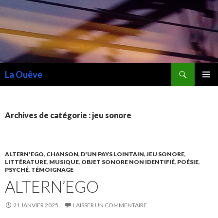
Recherche
La Ouêve
ALLER
MENU
AU
PRINCI
CONTENU
Archives de catégorie : jeu sonore
ALTERN'EGO
,
CHANSON
,
D'UN PAYS LOINTAIN
,
JEU SONORE
,
LITTÉRATURE
,
MUSIQUE
,
OBJET SONORE NON IDENTIFIÉ
,
POÉSIE
,
PSYCHÉ
,
TÉMOIGNAGE
ALTERN’EGO
21 JANVIER 2025
LAISSER UN COMMENTAIRE