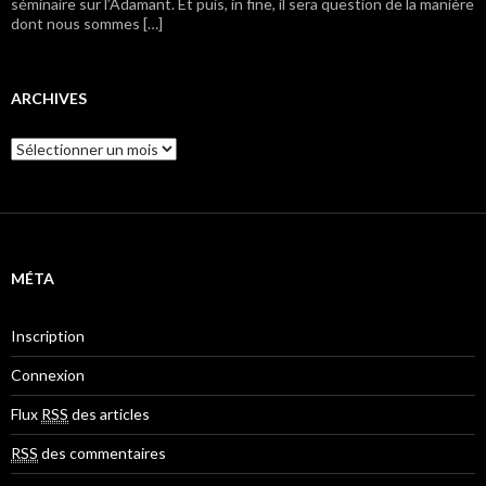
séminaire sur l’Adamant. Et puis, in fine, il sera question de la manière
dont nous sommes […]
ARCHIVES
A
r
c
h
i
v
e
MÉTA
s
Inscription
Connexion
Flux
RSS
des articles
RSS
des commentaires