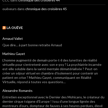
CCC
dans
chronique des croisières 44
ouêveurs
dans
chronique des croisières 45
LA OUÊVE
Arnaud Vallet
Que dire… à part bonne retraite Arnaud
Mathieu Gayet
L’homme augmenté de demain porte-t-il des lunettes de réalité
virtuelle pour s’entretenir avec son e-psy ? La psychiatrie incarnée
est-elle soluble dans la santé mentale dématérialisée ? Peut-on
créer un séjour virtuel en chambre d’isolement pour contenir un
patient en crise ? Mathieu Gayet, communiquant en Réalité
Virtuelle, répond à toutes vos questions…
Alexandre Romanès
Entretien exceptionnel avec le Dernier des Mohicans, le créateur du
dernier cirque tsigane d’Europe ! Issu d’une longue lignée des
montreurs d’ours, dompteur de fauves à ses heures perdues, élevé