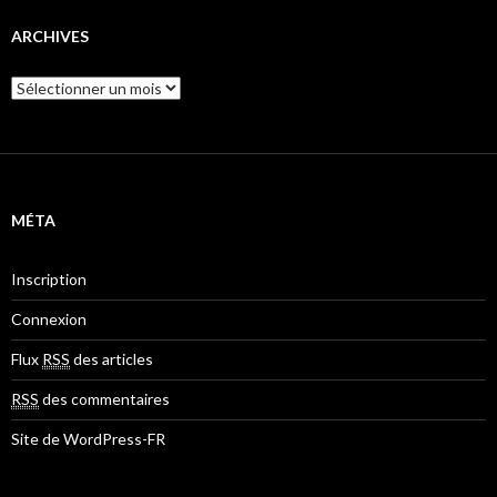
ARCHIVES
A
r
c
h
i
v
e
MÉTA
s
Inscription
Connexion
Flux
RSS
des articles
RSS
des commentaires
Site de WordPress-FR