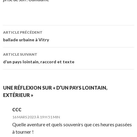
ARTICLE PRÉCÉDENT
Navigation
ballade urbaine à Vitry
des
ARTICLE SUIVANT
articles
d’un pays lointain, raccord et texte
UNE RÉFLEXION SUR « D’UN PAYS LOINTAIN,
EXTÉRIEUR »
CCC
16 MARS 2023 À 19 H 51 MIN
Quelle aventure et quels souvenirs que ces heures passées
à tourner !