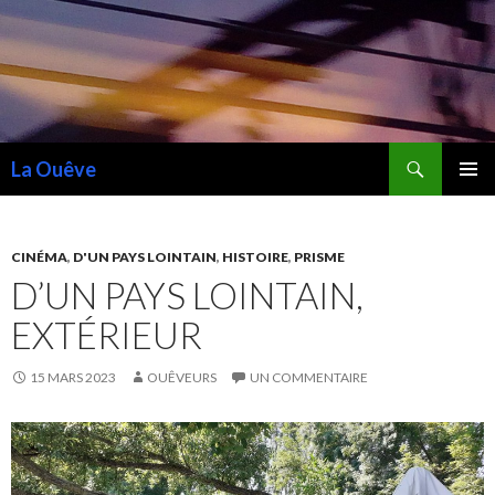
Recherche
La Ouêve
ALLER
MENU
AU
PRINCI
CONTENU
CINÉMA
,
D'UN PAYS LOINTAIN
,
HISTOIRE
,
PRISME
D’UN PAYS LOINTAIN,
EXTÉRIEUR
15 MARS 2023
OUÊVEURS
UN COMMENTAIRE