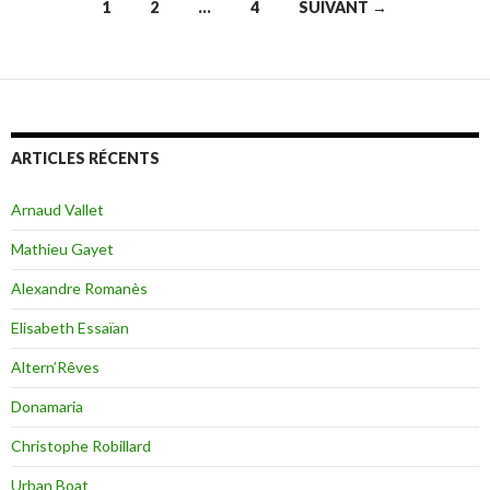
1
2
…
4
SUIVANT →
Navigation
des
articles
ARTICLES RÉCENTS
Arnaud Vallet
Mathieu Gayet
Alexandre Romanès
Elisabeth Essaïan
Altern’Rêves
Donamaria
Christophe Robillard
Urban Boat