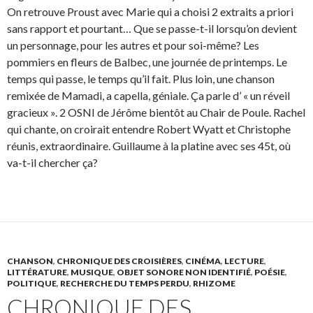
On retrouve Proust avec Marie qui a choisi 2 extraits a priori
sans rapport et pourtant… Que se passe-t-il lorsqu’on devient
un personnage, pour les autres et pour soi-même? Les
pommiers en fleurs de Balbec, une journée de printemps. Le
temps qui passe, le temps qu’il fait. Plus loin, une chanson
remixée de Mamadi, a capella, géniale. Ça parle d’ « un réveil
gracieux ». 2 OSNI de Jérôme bientôt au Chair de Poule. Rachel
qui chante, on croirait entendre Robert Wyatt et Christophe
réunis, extraordinaire. Guillaume à la platine avec ses 45t, où
va-t-il chercher ça?
CHANSON
,
CHRONIQUE DES CROISIÈRES
,
CINÉMA
,
LECTURE
,
LITTÉRATURE
,
MUSIQUE
,
OBJET SONORE NON IDENTIFIÉ
,
POÉSIE
,
POLITIQUE
,
RECHERCHE DU TEMPS PERDU
,
RHIZOME
CHRONIQUE DES