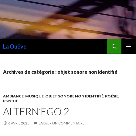
Recherche
La Ouêve
ALLER
MENU
AU
PRINCI
CONTENU
Archives de catégorie : objet sonore non identifié
AMBIANCE
,
MUSIQUE
,
OBJET SONORE NON IDENTIFIÉ
,
POÉSIE
,
PSYCHÉ
ALTERN’EGO 2
6 AVRIL 2025
LAISSER UN COMMENTAIRE