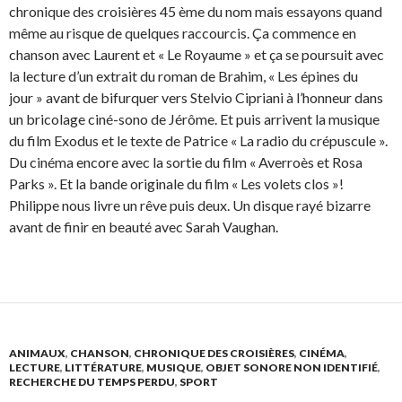
chronique des croisières 45 ème du nom mais essayons quand
même au risque de quelques raccourcis. Ça commence en
chanson avec Laurent et « Le Royaume » et ça se poursuit avec
la lecture d’un extrait du roman de Brahim, « Les épines du
jour » avant de bifurquer vers Stelvio Cipriani à l’honneur dans
un bricolage ciné-sono de Jérôme. Et puis arrivent la musique
du film Exodus et le texte de Patrice « La radio du crépuscule ».
Du cinéma encore avec la sortie du film « Averroès et Rosa
Parks ». Et la bande originale du film « Les volets clos »!
Philippe nous livre un rêve puis deux. Un disque rayé bizarre
avant de finir en beauté avec Sarah Vaughan.
ANIMAUX
,
CHANSON
,
CHRONIQUE DES CROISIÈRES
,
CINÉMA
,
LECTURE
,
LITTÉRATURE
,
MUSIQUE
,
OBJET SONORE NON IDENTIFIÉ
,
RECHERCHE DU TEMPS PERDU
,
SPORT