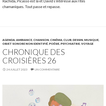
Rachida, Picasso est là et David s’intéresse aux rites
chamaniques. Tout passe et repasse.
AGENDA
,
AMBIANCE
,
CHANSON
,
CINÉMA
,
CLUB
,
DESSIN
,
MUSIQUE
,
OBJET SONORE NON IDENTIFIÉ
,
POÉSIE
,
PSYCHIATRIE
,
VOYAGE
CHRONIQUE DES
CROISIÈRES 26
24 JUILLET 2023
UN COMMENTAIRE