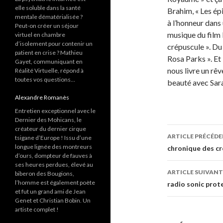
elle soluble dans la santé
Brahim, « Les épi
mentale dématérialisée ?
à l’honneur dans
Peut-on créer un séjour
musique du film 
virtuel en chambre
d’isolement pour contenir un
crépuscule ». Du
patient en crise ? Mathieu
Rosa Parks ». Et 
Gayet, communiquant en
nous livre un rêv
Réalité Virtuelle, répond à
toutes vos questions…
beauté avec Sar
Alexandre Romanès
Entretien exceptionnel avec le
Dernier des Mohicans, le
créateur du dernier cirque
ARTICLE PRÉCÉD
tsigane d’Europe ! Issu d’une
longue lignée des montreurs
Navigati
chronique des cr
d’ours, dompteur de fauves à
des
ses heures perdues, élevé au
ARTICLE SUIVANT
biberon des Bougions,
articles
l’homme est également poète
radio sonic prot
et fut un grand ami de Jean
Genet et Christian Bobin. Un
artiste complet !