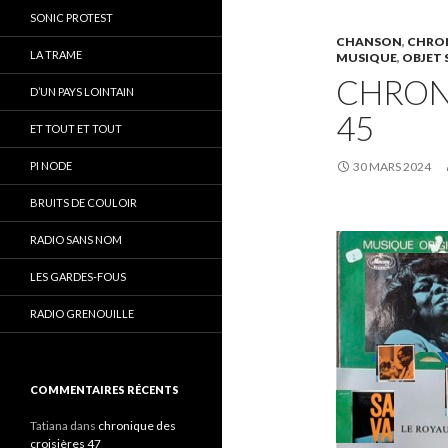
SONIC PROTEST
CHANSON
,
CHRON
LA TRAME
MUSIQUE
,
OBJET 
CHRON
D’UN PAYS LOINTAIN
45
ET TOUT ET TOUT
PI NODE
30 MARS 2024
BRUITS DE COULOIR
RADIO SANS NOM
LES GARDES-FOUS
RADIO GRENOUILLE
COMMENTAIRES RÉCENTS
Tatiana
dans
chronique des
croisières 47