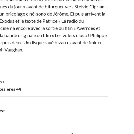
nes du jour » avant de bifurquer vers Stelvio Cipriani
 un bricolage ciné-sono de Jérôme. Et puis arrivent la
Exodus et le texte de Patrice « La radio du
 cinéma encore avec la sortie du film « Averroès et
la bande originale du film « Les volets clos »! Philippe
e puis deux. Un disque rayé bizarre avant de finir en
ah Vaughan.
ENT
on
oisières 44
est