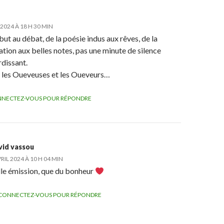
 2024 À 18 H 30 MIN
ut au débat, de la poésie indus aux rêves, de la
ation aux belles notes, pas une minute de silence
dissant.
 les Oueveuses et les Oueveurs…
NECTEZ-VOUS POUR RÉPONDRE
vid vassou
VRIL 2024 À 10 H 04 MIN
le émission, que du bonheur
CONNECTEZ-VOUS POUR RÉPONDRE