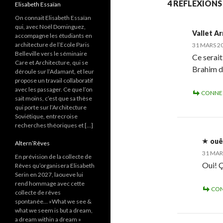
4 RÉFLEXIONS
Elisabeth Essaïan
On connait Elisabeth Essaïan
qui, avec Noël Dominguez,
Vallet A
accompagne les étudiants en
architecture de l’Ecole Paris
31 MARS 20
Belleville vers le séminaire
Ce serait
Care et Architecture, qui se
Brahim d
déroule sur l’Adamant, et leur
propose un travail collaboratif
avec les passager. Ce que l’on
CONNE
sait moins, c’est que sa thèse
qui porte sur l’Architecture
Soviétique, entrecroise
recherches théoriques et […]
ouê
Altern’Rêves
31 MARS
En prévision de la collecte de
Oui! Ç
Rêves qu’organisera Elisabeth
Serin en 2027, laoueve lui
rend hommage avec cette
CON
collecte de rêves
spontanée… »What we see &
what we seem is but a dream,
a dream within a dream »