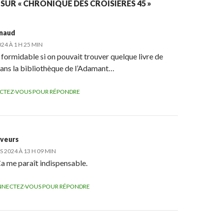
 SUR « CHRONIQUE DES CROISIÈRES 45 »
rnaud
24 À 1 H 25 MIN
 formidable si on pouvait trouver quelque livre de
ans la bibliothèque de l’Adamant…
CTEZ-VOUS POUR RÉPONDRE
veurs
 2024 À 13 H 09 MIN
a me paraît indispensable.
NECTEZ-VOUS POUR RÉPONDRE