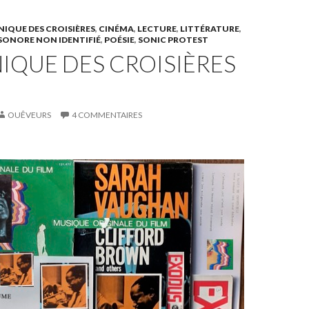
IQUE DES CROISIÈRES
,
CINÉMA
,
LECTURE
,
LITTÉRATURE
,
SONORE NON IDENTIFIÉ
,
POÉSIE
,
SONIC PROTEST
IQUE DES CROISIÈRES
OUÊVEURS
4 COMMENTAIRES