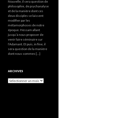
Nouvelle, il sera question de
philosophie, de psychanalyse
et de la manière dont ces
deux disciples se laissent
modifier par les
métamorphoses de notre
époque. Hessam allant
jusqu’à nous proposer de
venir faire séminaire sur
l’Adamant. Et puis, in fine, il
sera question de la manière
dont nous sommes […]
ARCHIVES
A
r
c
h
i
v
e
s