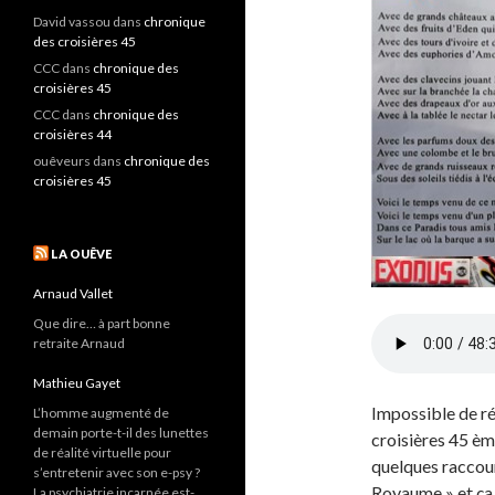
David vassou
dans
chronique
des croisières 45
CCC
dans
chronique des
croisières 45
CCC
dans
chronique des
croisières 44
ouêveurs
dans
chronique des
croisières 45
LA OUÊVE
Arnaud Vallet
Que dire… à part bonne
retraite Arnaud
Mathieu Gayet
Impossible de ré
L’homme augmenté de
demain porte-t-il des lunettes
croisières 45 è
de réalité virtuelle pour
quelques raccou
s’entretenir avec son e-psy ?
Royaume » et ça 
La psychiatrie incarnée est-