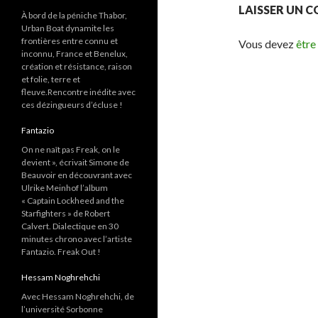
LAISSER UN 
À bord de la péniche Thabor,
Urban Boat dynamite les
frontières entre connu et
Vous devez
être
inconnu, France et Benelux,
création et résistance, raison
et folie, terre et
fleuve.Rencontre inédite avec
ces dézingueurs d’écluse !
Fantazio
On ne naît pas Freak, on le
devient », écrivait Simone de
Beauvoir en découvrant avec
Ulrike Meinhof l’album
« Captain Lockheed and the
Starfighters » de Robert
Calvert. Dialectique en 30
minutes chrono avec l’artiste
Fantazio. Freak Out !
Hessam Noghrehchi
Avec Hessam Noghrehchi, de
l’université Sorbonne