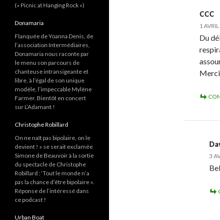
(« Picnic at Hanging Rock »)
CCC
Donamaria
1 AVRIL
Flanquée de Yoanna Denis, de
Du déb
l’association Intermédiaires,
respir
Donamaria nous raconte par
assour
le menu son parcours de
chanteuse intransigeante et
Merci
libre, à l’égal de son unique
modèle, l’impeccable Mylène
CON
Farmer. Bientôt en concert
sur L’Adamant !
Christophe Robillard
On ne naît pas bipolaire, on le
Da
devient ! » se serait exclamée
Simone de Beauvoir à la sortie
3 A
du spectacle de Christophe
Bel
Robillard : ‘Tout le monde n’a
pas la chance d’être bipolaire ».
Réponse de l’intéressé dans
ce podcast !
Urban Boat