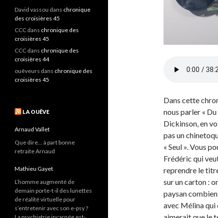
David vassou
dans
chronique
des croisières 45
CCC
dans
chronique des
croisières 45
CCC
dans
chronique des
croisières 44
ouêveurs
dans
chronique des
croisières 45
Dans cette chron
nous parler « Du
LA OUÊVE
Dickinson, en vo 
Arnaud Vallet
pas un chinetoqu
Que dire… à part bonne
« Seul ». Vous p
retraite Arnaud
Frédéric qui veut
Mathieu Gayet
reprendre le tit
sur un carton : 
L’homme augmenté de
demain porte-t-il des lunettes
paysan combien, 
de réalité virtuelle pour
avec Mélina qui 
s’entretenir avec son e-psy ?
aimerait que le t
La psychiatrie incarnée est-