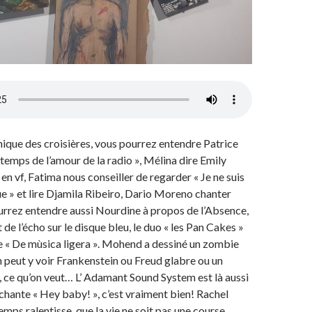
ique des croisières, vous pourrez entendre Patrice
 temps de l’amour de la radio », Mélina dire Emily
en vf, Fatima nous conseiller de regarder « Je ne suis
e » et lire Djamila Ribeiro, Dario Moreno chanter
ourrez entendre aussi Nourdine à propos de l’Absence,
 de l’écho sur le disque bleu, le duo « les Pan Cakes »
re « De mùsica ligera ». Mohend a dessiné un zombie
on peut y voir Frankenstein ou Freud glabre ou un
ce qu’on veut… L’ Adamant Sound System est là aussi
chante « Hey baby! », c’est vraiment bien! Rachel
emps ralentisse, que la vie ne soit pas une course