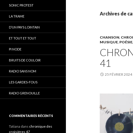
SONIC PROTEST
Archives de ca
LA TRAME
D’UN PAYS LOINTAIN
CHANSON
,
CHRON
ET TOUT ET TOUT
MUSIQUE
,
POÉSIE
CHRON
PI NODE
41
BRUITS DE COULOIR
RADIO SANS NOM
25 FÉVRIER 2024
LES GARDES-FOUS
RADIO GRENOUILLE
COMMENTAIRES RÉCENTS
Tatiana
dans
chronique des
croisières 47