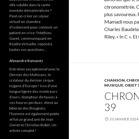
elle soluble dans la santé
chronométrée. Ca
mentale dématérialisée ?
plus savoureux.
Peut-on créer un séjour
Mamadi nous parl
virtuel en chambre
d’isolement pour contenir un
Charles Baudela
patient en crise ? Mathieu
Riley, « In C ». 
Gayet, communiquant en
Réalité Virtuelle, répond à
toutes vos questions…
Alexandre Romanès
Entretien exceptionnel avec le
Dernier des Mohicans, le
créateur du dernier cirque
CHANSON
,
CHRON
MUSIQUE
,
OBJET 
tsigane d’Europe ! Issu d’une
longue lignée des montreurs
CHRON
d’ours, dompteur de fauves à
ses heures perdues, élevé au
39
biberon des Bougions,
l’homme est également poète
20 JANVIER 2024
et fut un grand ami de Jean
Genet et Christian Bobin. Un
artiste complet !