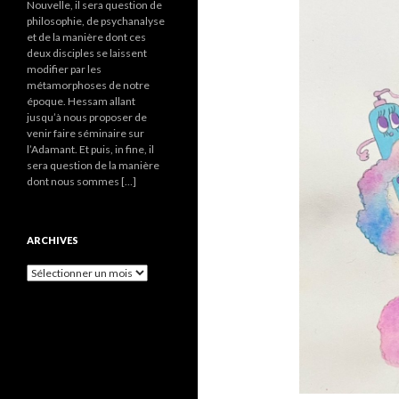
Nouvelle, il sera question de
philosophie, de psychanalyse
et de la manière dont ces
deux disciples se laissent
modifier par les
métamorphoses de notre
époque. Hessam allant
jusqu’à nous proposer de
venir faire séminaire sur
l’Adamant. Et puis, in fine, il
sera question de la manière
dont nous sommes […]
ARCHIVES
A
r
c
h
i
v
e
s