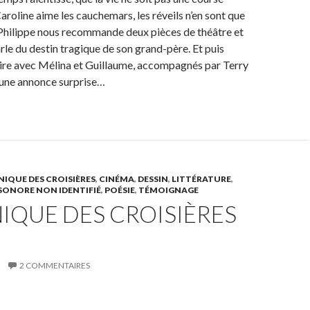
roline aime les cauchemars, les réveils n’en sont que
 Philippe nous recommande deux pièces de théâtre et
e du destin tragique de son grand-père. Et puis
ire avec Mélina et Guillaume, accompagnés par Terry
Et une annonce surprise…
IQUE DES CROISIÈRES
,
CINÉMA
,
DESSIN
,
LITTÉRATURE
,
SONORE NON IDENTIFIÉ
,
POÉSIE
,
TÉMOIGNAGE
IQUE DES CROISIÈRES
2 COMMENTAIRES