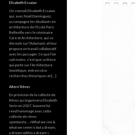
Elisabeth Essaïan
On connait Elisabeth Essaïan
qui, avec Noël Dominguez,
accompagne les étudiants en
architecture de l’Ecole Paris
Belleville vers le séminaire
Care et Architecture, qui se
déroule sur l’Adamant, et leur
propose un travail collaboratif
avec les passager. Ce que l’on
sait moins, c’est que sa thèse
qui porte sur l’Architecture
Soviétique, entrecroise
recherches théoriques et […]
Altern’Rêves
En prévision de la collecte de
Rêves qu’organisera Elisabeth
Serin en 2027, laoueve lui
rend hommage avec cette
collecte de rêves
spontanée… »What we see &
what we seem is but a dream,
a dream within a dream »