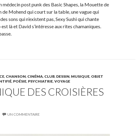
on médecin post punk des Basic Shapes, la Mouette de
on de Mohend qui court sur la table, une vague qui
e des sons qui n’existent pas, Sexy Sushi qui chante
 est là et David s’intéresse aux rites chamaniques.
passe.
CE
,
CHANSON
,
CINÉMA
,
CLUB
,
DESSIN
,
MUSIQUE
,
OBJET
NTIFIÉ
,
POÉSIE
,
PSYCHIATRIE
,
VOYAGE
IQUE DES CROISIÈRES
UN COMMENTAIRE