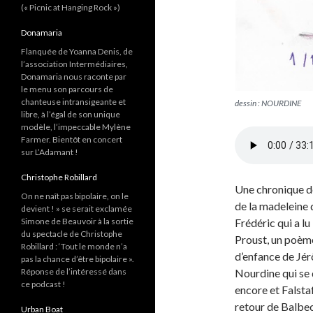
(« Picnic at Hanging Rock »)
Donamaria
Flanquée de Yoanna Denis, de
l’association Intermédiaires,
Donamaria nous raconte par
le menu son parcours de
chanteuse intransigeante et
dessin : NOURDINE
libre, à l’égal de son unique
modèle, l’impeccable Mylène
Farmer. Bientôt en concert
sur L’Adamant !
Christophe Robillard
Une chronique de
On ne naît pas bipolaire, on le
de la madeleine 
devient ! » se serait exclamée
Simone de Beauvoir à la sortie
Frédéric qui a lu
du spectacle de Christophe
Proust, un poème
Robillard : ‘Tout le monde n’a
d’enfance de Jér
pas la chance d’être bipolaire ».
Réponse de l’intéressé dans
Nourdine qui se 
ce podcast !
encore et Falstaff
retour de Balbec
Urban Boat