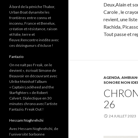
Deux,Alain et s
À bord de la péniche Thabor,
Carole , le cray
Urban Boat dynamite les
frontières entre connu et
revient, une list
inconnu, France et Benelux,
Rachida, Picasso
création et résistance, raison
Tout passe et re
et folie, terre et
fleuve.Rencontre inédite avec
ces dézingueurs d’écluse !
Fantazio
On ne naît pas Freak, on le
devient », écrivait Simone de
Beauvoir en découvrant avec
AGENDA
,
AMBIAN
Ulrike Meinhof l’album
SONORE NON IDE
« Captain Lockheed and the
CHRON
Starfighters » de Robert
Calvert. Dialectique en 30
26
minutes chrono avec l’artiste
Fantazio. Freak Out !
24 JUILLET 2023
Hessam Noghrehchi
Avec Hessam Noghrehchi, de
l’université Sorbonne