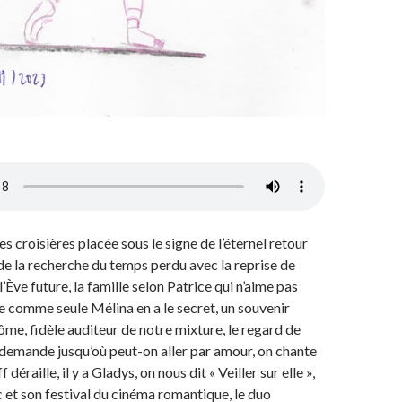
s croisières placée sous le signe de l’éternel retour
de la recherche du temps perdu avec la reprise de
 l’Ève future, la famille selon Patrice qui n’aime pas
 comme seule Mélina en a le secret, un souvenir
ôme, fidèle auditeur de notre mixture, le regard de
demande jusqu’où peut-on aller par amour, on chante
 déraille, il y a Gladys, on nous dit « Veiller sur elle »,
 et son festival du cinéma romantique, le duo