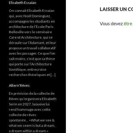
Elisabeth Essaïan
LAISSER UN 
On connait Elisabeth Essaïan
qui, avec Noël Dominguez,
accompagne les étudiants en
Vous devez
être
architecture de l’Ecole Paris
Belleville vers le séminaire
Care et Architecture, qui se
déroule sur l’Adamant, et leur
propose un travail collaboratif
avec les passager. Ce que l’on
sait moins, c’est que sa thèse
qui porte sur l’Architecture
Soviétique, entrecroise
recherches théoriques et […]
Altern’Rêves
En prévision de la collecte de
Rêves qu’organisera Elisabeth
Serin en 2027, laoueve lui
rend hommage avec cette
collecte de rêves
spontanée… »What we see &
what we seem is but a dream,
a dream within a dream »