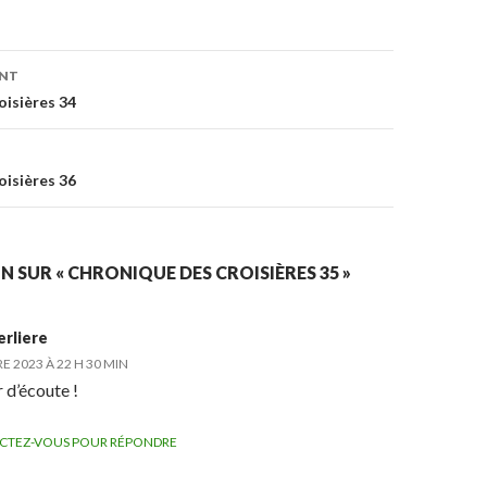
ENT
on
oisières 34
oisières 36
N SUR « CHRONIQUE DES CROISIÈRES 35 »
erliere
E 2023 À 22 H 30 MIN
r d’écoute !
CTEZ-VOUS POUR RÉPONDRE