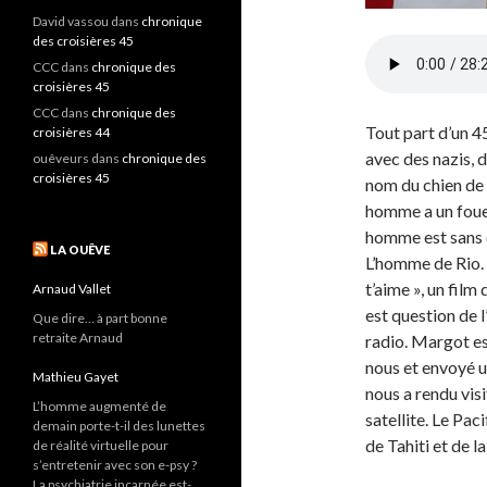
David vassou
dans
chronique
des croisières 45
CCC
dans
chronique des
croisières 45
CCC
dans
chronique des
Tout part d’un 4
croisières 44
avec des nazis, 
ouêveurs
dans
chronique des
croisières 45
nom du chien de 
homme a un fouet
homme est sans d
LA OUÊVE
L’homme de Rio. 
t’aime », un film 
Arnaud Vallet
est question de l
Que dire… à part bonne
retraite Arnaud
radio. Margot es
nous et envoyé u
Mathieu Gayet
nous a rendu visi
L’homme augmenté de
satellite. Le Pa
demain porte-t-il des lunettes
de Tahiti et de 
de réalité virtuelle pour
s’entretenir avec son e-psy ?
La psychiatrie incarnée est-