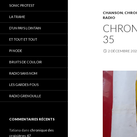
SONIC PROTEST
CHANSON
,
CHRON
LA TRAME
RADIO
CHRON
D’UN PAYS LOINTAIN
35
ET TOUT ET TOUT
PI NODE
2 DÉCEMBRE 20
BRUITS DE COULOIR
RADIO SANS NOM
LES GARDES-FOUS
RADIO GRENOUILLE
COMMENTAIRES RÉCENTS
Tatiana
dans
chronique des
croisières 47