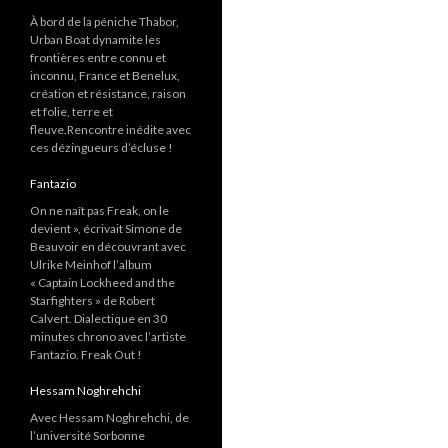
À bord de la péniche Thabor,
Urban Boat dynamite les
frontières entre connu et
inconnu, France et Benelux,
création et résistance, raison
et folie, terre et
fleuve.Rencontre inédite avec
ces dézingueurs d’écluse !
Fantazio
On ne naît pas Freak, on le
devient », écrivait Simone de
Beauvoir en découvrant avec
Ulrike Meinhof l’album
« Captain Lockheed and the
Starfighters » de Robert
Calvert. Dialectique en 30
minutes chrono avec l’artiste
Fantazio. Freak Out !
Hessam Noghrehchi
Avec Hessam Noghrehchi, de
l’université Sorbonne