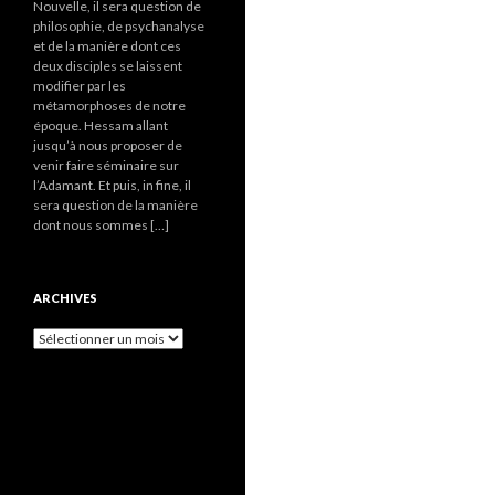
Nouvelle, il sera question de
philosophie, de psychanalyse
et de la manière dont ces
deux disciples se laissent
modifier par les
métamorphoses de notre
époque. Hessam allant
jusqu’à nous proposer de
venir faire séminaire sur
l’Adamant. Et puis, in fine, il
sera question de la manière
dont nous sommes […]
ARCHIVES
A
r
c
h
i
v
e
s