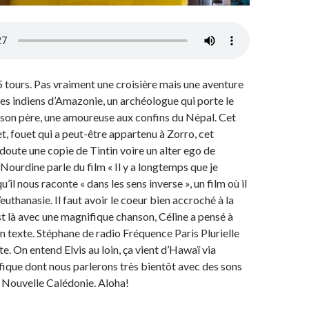
5 tours. Pas vraiment une croisière mais une aventure
des indiens d’Amazonie, un archéologue qui porte le
son père, une amoureuse aux confins du Népal. Cet
, fouet qui a peut-être appartenu à Zorro, cet
oute une copie de Tintin voire un alter ego de
Nourdine parle du film « Il y a longtemps que je
qu’il nous raconte « dans les sens inverse », un film où il
’euthanasie. Il faut avoir le coeur bien accroché à la
t là avec une magnifique chanson, Céline a pensé à
n texte. Stéphane de radio Fréquence Paris Plurielle
te. On entend Elvis au loin, ça vient d’Hawaï via
cifique dont nous parlerons très bientôt avec des sons
la Nouvelle Calédonie. Aloha!