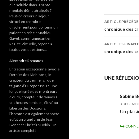
elle soluble dans la santé
mentale dématérialisée ?
Peut-on créer un séjour
virtuel en chambre
ARTICLE PRÉCÉD
d’isolement pour contenir un
Navigati
chronique des cr
patient en crise ? Mathieu
Gayet, communiquant en
des
Réalité Virtuelle, répond à
ARTICLE SUIVANT
toutes vos questions…
articles
chronique des cr
Alexandre Romanès
Entretien exceptionnel avec le
Dernier des Mohicans, le
UNE RÉFLEXIO
créateur du dernier cirque
tsigane d’Europe ! Issu d’une
longue lignée des montreurs
Sabine B
d’ours, dompteur de fauves à
ses heures perdues, élevé au
3 DÉCEMBR
biberon des Bougions,
Un plaisi
l’homme est également poète
et fut un grand ami de Jean
Genet et Christian Bobin. Un
CONNE
artiste complet !