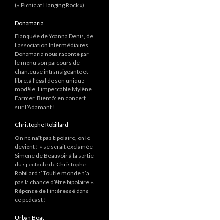
(« Picnic at Hanging Rock »)
Donamaria
Flanquée de Yoanna Denis, de
l’association Intermédiaires,
Donamaria nous raconte par
le menu son parcours de
chanteuse intransigeante et
libre, à l’égal de son unique
modèle, l’impeccable Mylène
Farmer. Bientôt en concert
sur L’Adamant !
Christophe Robillard
On ne naît pas bipolaire, on le
devient ! » se serait exclamée
Simone de Beauvoir à la sortie
du spectacle de Christophe
Robillard : ‘Tout le monde n’a
pas la chance d’être bipolaire ».
Réponse de l’intéressé dans
ce podcast !
Urban Boat