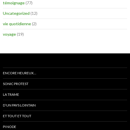
témoignage
(77)
Uncategorized
(12)
vie quotidienne
(2)
voyage
(19)
ENCORE HEUREUX…
SONIC PROTEST
LA TRAME
D’UN PAYS LOINTAIN
ET TOUT ET TOUT
PI NODE