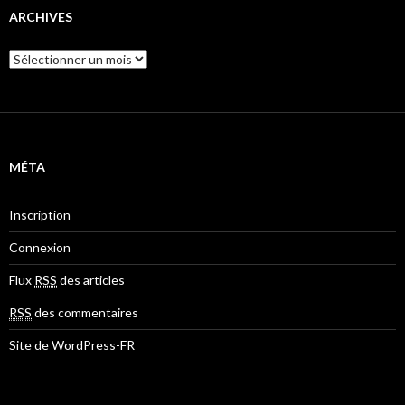
ARCHIVES
A
r
c
h
i
v
e
MÉTA
s
Inscription
Connexion
Flux
RSS
des articles
RSS
des commentaires
Site de WordPress-FR