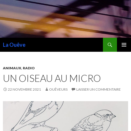
Recherche
La Ouêve
ALLER
MENU
AU
PRINCI
CONTENU
ANIMAUX
,
RADIO
UN OISEAU AU MICRO
22 NOVEMBRE 2021
OUÊVEURS
LAISSER UN COMMENTAIRE