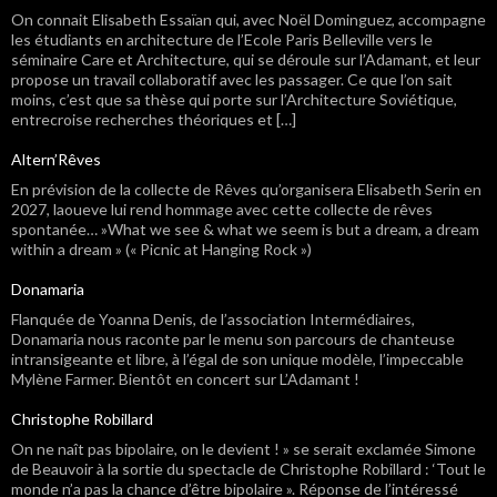
On connait Elisabeth Essaïan qui, avec Noël Dominguez, accompagne
les étudiants en architecture de l’Ecole Paris Belleville vers le
séminaire Care et Architecture, qui se déroule sur l’Adamant, et leur
propose un travail collaboratif avec les passager. Ce que l’on sait
moins, c’est que sa thèse qui porte sur l’Architecture Soviétique,
entrecroise recherches théoriques et […]
Altern’Rêves
En prévision de la collecte de Rêves qu’organisera Elisabeth Serin en
2027, laoueve lui rend hommage avec cette collecte de rêves
spontanée… »What we see & what we seem is but a dream, a dream
within a dream » (« Picnic at Hanging Rock »)
Donamaria
Flanquée de Yoanna Denis, de l’association Intermédiaires,
Donamaria nous raconte par le menu son parcours de chanteuse
intransigeante et libre, à l’égal de son unique modèle, l’impeccable
Mylène Farmer. Bientôt en concert sur L’Adamant !
Christophe Robillard
On ne naît pas bipolaire, on le devient ! » se serait exclamée Simone
de Beauvoir à la sortie du spectacle de Christophe Robillard : ‘Tout le
monde n’a pas la chance d’être bipolaire ». Réponse de l’intéressé