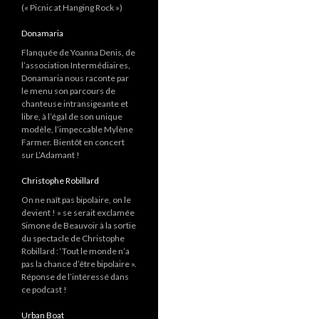
(« Picnic at Hanging Rock »)
Donamaria
Flanquée de Yoanna Denis, de
l’association Intermédiaires,
Donamaria nous raconte par
le menu son parcours de
chanteuse intransigeante et
libre, à l’égal de son unique
modèle, l’impeccable Mylène
Farmer. Bientôt en concert
sur L’Adamant !
Christophe Robillard
On ne naît pas bipolaire, on le
devient ! » se serait exclamée
Simone de Beauvoir à la sortie
du spectacle de Christophe
Robillard : ‘Tout le monde n’a
pas la chance d’être bipolaire ».
Réponse de l’intéressé dans
ce podcast !
Urban Boat