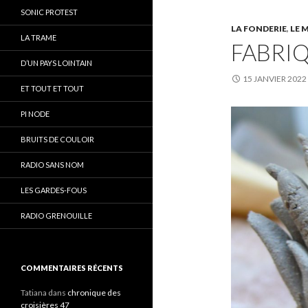
SONIC PROTEST
LA FONDERIE
,
LE 
LA TRAME
FABRIQ
D’UN PAYS LOINTAIN
15 JANVIER 2022
ET TOUT ET TOUT
PI NODE
BRUITS DE COULOIR
RADIO SANS NOM
LES GARDES-FOUS
RADIO GRENOUILLE
COMMENTAIRES RÉCENTS
Tatiana
dans
chronique des
croisières 47