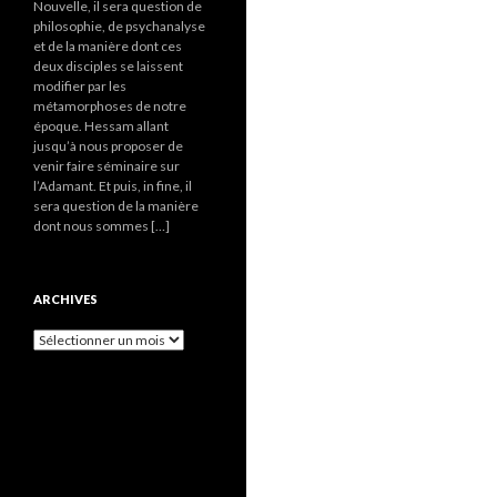
Nouvelle, il sera question de
philosophie, de psychanalyse
et de la manière dont ces
deux disciples se laissent
modifier par les
métamorphoses de notre
époque. Hessam allant
jusqu’à nous proposer de
venir faire séminaire sur
l’Adamant. Et puis, in fine, il
sera question de la manière
dont nous sommes […]
ARCHIVES
A
r
c
h
i
v
e
s