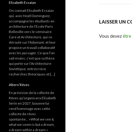
Elisabeth Essaïan
On connait Elisabeth Essaïan
qui, avec Noël Dominguez,
LAISSER UN 
accompagne les étudiants en
architecture de l’Ecole Paris
Belleville vers le séminaire
Vous devez
être
Care et Architecture, qui se
déroule sur l’Adamant, et leur
propose un travail collaboratif
avec les passager. Ce que l’on
sait moins, c’est que sa thèse
qui porte sur l’Architecture
Soviétique, entrecroise
recherches théoriques et […]
Altern’Rêves
En prévision de la collecte de
Rêves qu’organisera Elisabeth
Serin en 2027, laoueve lui
rend hommage avec cette
collecte de rêves
spontanée… »What we see &
what we seem is but a dream,
a dream within a dream »