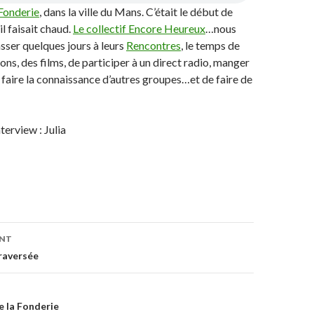
 Fonderie
, dans la ville du Mans. C’était le début de
il faisait chaud.
Le collectif Encore Heureux
…nous
asser quelques jours à leurs
Rencontres
, le temps de
ons, des films, de participer à un direct radio, manger
, faire la connaissance d’autres groupes…et de faire de
nterview : Julia
ENT
on
raversée
e la Fonderie