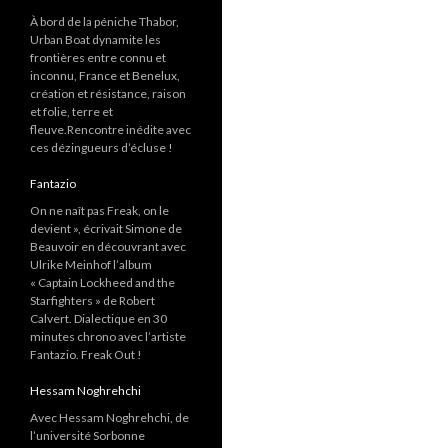
À bord de la péniche Thabor,
Urban Boat dynamite les
frontières entre connu et
inconnu, France et Benelux,
création et résistance, raison
et folie, terre et
fleuve.Rencontre inédite avec
ces dézingueurs d’écluse !
Fantazio
On ne naît pas Freak, on le
devient », écrivait Simone de
Beauvoir en découvrant avec
Ulrike Meinhof l’album
« Captain Lockheed and the
Starfighters » de Robert
Calvert. Dialectique en 30
minutes chrono avec l’artiste
Fantazio. Freak Out !
Hessam Noghrehchi
Avec Hessam Noghrehchi, de
l’université Sorbonne