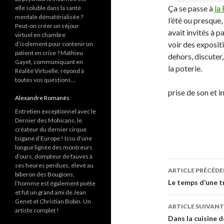
Ça se passe à
la
elle soluble dans la santé
mentale dématérialisée ?
l’été ou presque, 
Peut-on créer un séjour
avait invités à p
virtuel en chambre
voir des expositi
d’isolement pour contenir un
patient en crise ? Mathieu
dehors, discuter
Gayet, communiquant en
la poterie.
Réalité Virtuelle, répond à
toutes vos questions…
prise de son et i
Alexandre Romanès
Entretien exceptionnel avec le
Dernier des Mohicans, le
créateur du dernier cirque
tsigane d’Europe ! Issu d’une
longue lignée des montreurs
d’ours, dompteur de fauves à
ses heures perdues, élevé au
ARTICLE PRÉCÉD
biberon des Bougions,
Navigati
Le temps d’une t
l’homme est également poète
et fut un grand ami de Jean
des
Genet et Christian Bobin. Un
ARTICLE SUIVANT
artiste complet !
articles
Dans la cuisine d