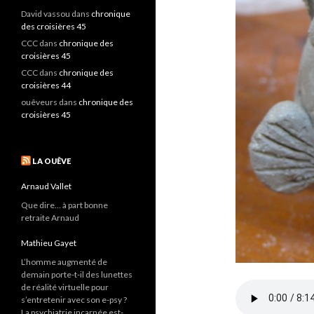
David vassou
dans
chronique
des croisières 45
CCC
dans
chronique des
croisières 45
CCC
dans
chronique des
croisières 44
ouêveurs
dans
chronique des
croisières 45
LA OUÊVE
Arnaud Vallet
Que dire… à part bonne
retraite Arnaud
Mathieu Gayet
L’homme augmenté de
demain porte-t-il des lunettes
de réalité virtuelle pour
s’entretenir avec son e-psy ?
La psychiatrie incarnée est-