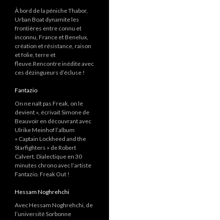
À bord de la péniche Thabor,
Urban Boat dynamite les
frontières entre connu et
inconnu, France et Benelux,
création et résistance, raison
et folie, terre et
fleuve.Rencontre inédite avec
ces dézingueurs d’écluse !
Fantazio
On ne naît pas Freak, on le
devient », écrivait Simone de
Beauvoir en découvrant avec
Ulrike Meinhof l’album
« Captain Lockheed and the
Starfighters » de Robert
Calvert. Dialectique en 30
minutes chrono avec l’artiste
Fantazio. Freak Out !
Hessam Noghrehchi
Avec Hessam Noghrehchi, de
l’université Sorbonne