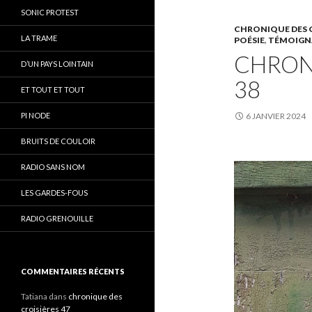
SONIC PROTEST
CHRONIQUE DES C
LA TRAME
POÉSIE
,
TÉMOIGN
CHRON
D’UN PAYS LOINTAIN
38
ET TOUT ET TOUT
PI NODE
6 JANVIER 2024
BRUITS DE COULOIR
RADIO SANS NOM
LES GARDES-FOUS
RADIO GRENOUILLE
COMMENTAIRES RÉCENTS
Tatiana
dans
chronique des
croisières 47