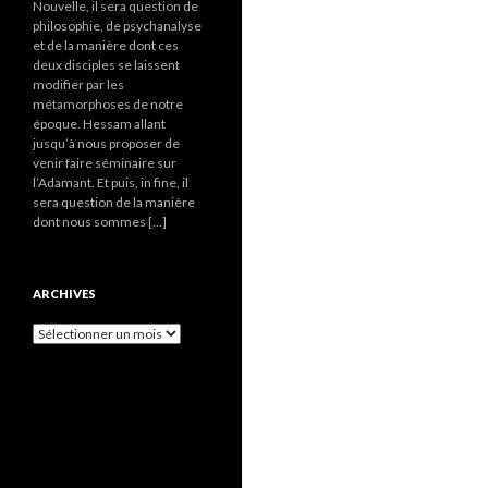
Nouvelle, il sera question de
philosophie, de psychanalyse
et de la manière dont ces
deux disciples se laissent
modifier par les
métamorphoses de notre
époque. Hessam allant
jusqu’à nous proposer de
venir faire séminaire sur
l’Adamant. Et puis, in fine, il
sera question de la manière
dont nous sommes […]
ARCHIVES
A
r
c
h
i
v
e
s