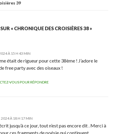
oisières 39
 SUR « CHRONIQUE DES CROISIÈRES 38 »
2024 À 15 H 43 MIN
sme était de rigueur pour cette 38ème ! J’adore le
e free party avec des oiseaux !
CTEZ-VOUS POUR RÉPONDRE
 2024 À 18 H 17 MIN
écrit jusqu’à ce jour, tout n’est pas encore dit . Merci à
pour ces fragments de poésie qui continuent.