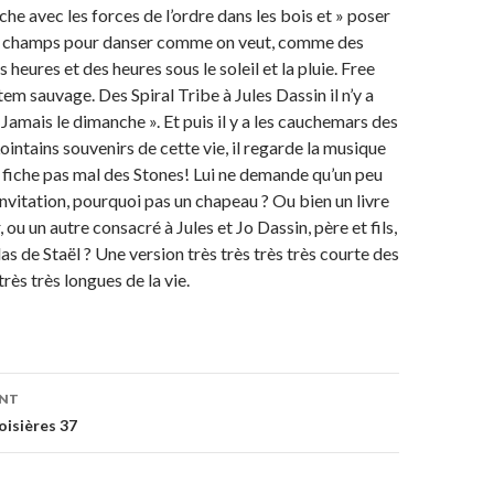
he avec les forces de l’ordre dans les bois et » poser
es champs pour danser comme on veut, comme des
 heures et des heures sous le soleil et la pluie. Free
em sauvage. Des Spiral Tribe à Jules Dassin il n’y a
« Jamais le dimanche ». Et puis il y a les cauchemars des
ointains souvenirs de cette vie, il regarde la musique
se fiche pas mal des Stones! Lui ne demande qu’un peu
invitation, pourquoi pas un chapeau ? Ou bien un livre
, ou un autre consacré à Jules et Jo Dassin, père et fils,
olas de Staël ? Une version très très très très courte des
très très longues de la vie.
ENT
on
oisières 37