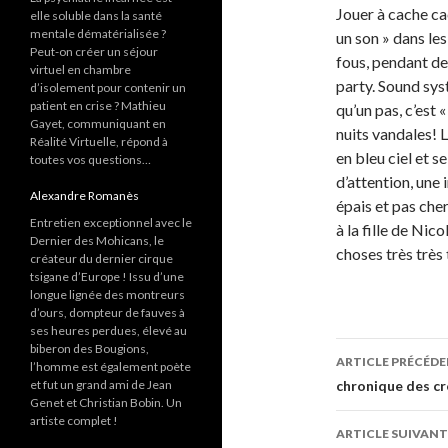
Jouer à cache cac
elle soluble dans la santé
mentale dématérialisée ?
un son » dans l
Peut-on créer un séjour
fous, pendant des
virtuel en chambre
party. Sound syst
d’isolement pour contenir un
patient en crise ? Mathieu
qu’un pas, c’est 
Gayet, communiquant en
nuits vandales! L
Réalité Virtuelle, répond à
en bleu ciel et 
toutes vos questions…
d’attention, une 
Alexandre Romanès
épais et pas cher
Entretien exceptionnel avec le
à la fille de Nic
Dernier des Mohicans, le
choses très très 
créateur du dernier cirque
tsigane d’Europe ! Issu d’une
longue lignée des montreurs
d’ours, dompteur de fauves à
ses heures perdues, élevé au
biberon des Bougions,
ARTICLE PRÉCÉD
l’homme est également poète
Navigati
et fut un grand ami de Jean
chronique des cr
Genet et Christian Bobin. Un
des
artiste complet !
ARTICLE SUIVANT