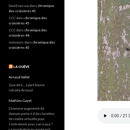
David vassou
dans
chronique
des croisières 45
CCC
dans
chronique des
croisières 45
CCC
dans
chronique des
croisières 44
ouêveurs
dans
chronique des
croisières 45
LA OUÊVE
Arnaud Vallet
Que dire… à part bonne
retraite Arnaud
Mathieu Gayet
L’homme augmenté de
demain porte-t-il des lunettes
de réalité virtuelle pour
s’entretenir avec son e-psy ?
La psychiatrie incarnée est-