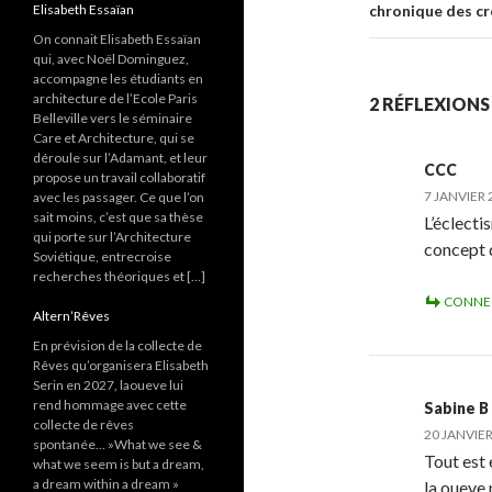
articles
Elisabeth Essaïan
chronique des cr
On connait Elisabeth Essaïan
qui, avec Noël Dominguez,
accompagne les étudiants en
architecture de l’Ecole Paris
2 RÉFLEXIONS
Belleville vers le séminaire
Care et Architecture, qui se
déroule sur l’Adamant, et leur
CCC
propose un travail collaboratif
7 JANVIER 
avec les passager. Ce que l’on
sait moins, c’est que sa thèse
L’éclecti
qui porte sur l’Architecture
concept d
Soviétique, entrecroise
recherches théoriques et […]
CONNE
Altern’Rêves
En prévision de la collecte de
Rêves qu’organisera Elisabeth
Serin en 2027, laoueve lui
rend hommage avec cette
Sabine B
collecte de rêves
20 JANVIER
spontanée… »What we see &
Tout est 
what we seem is but a dream,
a dream within a dream »
la oueve 