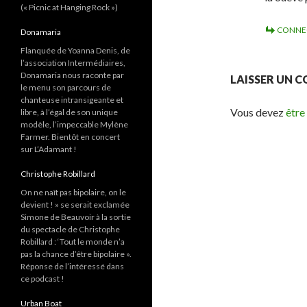
(« Picnic at Hanging Rock »)
CONNE
Donamaria
Flanquée de Yoanna Denis, de
l’association Intermédiaires,
Donamaria nous raconte par
LAISSER UN 
le menu son parcours de
chanteuse intransigeante et
Vous devez
être
libre, à l’égal de son unique
modèle, l’impeccable Mylène
Farmer. Bientôt en concert
sur L’Adamant !
Christophe Robillard
On ne naît pas bipolaire, on le
devient ! » se serait exclamée
Simone de Beauvoir à la sortie
du spectacle de Christophe
Robillard : ‘Tout le monde n’a
pas la chance d’être bipolaire ».
Réponse de l’intéressé dans
ce podcast !
Urban Boat