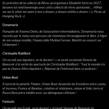
En prévision de la collecte de Rêves qu’organisera Elisabeth Serin en 2027,
laoueve lui rend hommage avec cette collecte de rêves spontanée… »What
we see & what we seem is but a dream, a dream within a dream » (« Picnic at
Hanging Rock »)
Donamaria
Flanquée de Yoanna Denis, de l’association Intermédiaires, Donamaria nous
raconte par le menu son parcours de chanteuse intransigeante et libre, à l’égal
de son unique modèle, l’impeccable Mylène Farmer. Bientôt en concert sur
L’Adamant !
Christophe Robillard
On ne naît pas bipolaire, on le devient ! » se serait exclamée Simone de
Beauvoir à la sortie du spectacle de Christophe Robillard : ‘Tout le monde n’a
pas la chance d’être bipolaire ». Réponse de l’intéressé dans ce podcast !
Urban Boat
À bord de la péniche Thabor, Urban Boat dynamite les frontières entre connu
et inconnu, France et Benelux, création et résistance, raison et folie, terre et
fleuve.Rencontre inédite avec ces dézingueurs d’écluse !
Fantazio
On ne naît pas Freak, on le devient », écrivait Simone de Beauvoir en