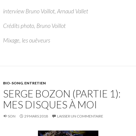
interview Bruno Voillot, Arnaud Vallet
Crédits photo, Bruno Voillot
Mixage, les ouêveurs
BIO-SONG
,
ENTRETIEN
SERGE BOZON (PARTIE 1):
MES DISQUES À MOI
SON
29 MARS 2018
LAISSER UN COMMENTAIRE