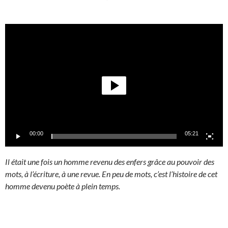
Lecteur
vidéo
00:00
05:21
Il était une fois un homme revenu des enfers grâce au pouvoir des
mots, à l’écriture, à une revue. En peu de mots, c’est l’histoire de cet
homme devenu poète à plein temps.