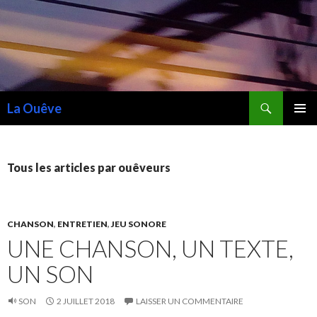
Recherche
La Ouêve
ALLER
MENU
AU
PRINCI
CONTENU
Tous les articles par ouêveurs
CHANSON
,
ENTRETIEN
,
JEU SONORE
UNE CHANSON, UN TEXTE,
UN SON
SON
2 JUILLET 2018
LAISSER UN COMMENTAIRE