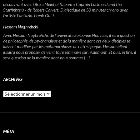
découvrant avec Ulrike Meinhof l’album « Captain Lockheed and the
Starfighters » de Robert Calvert. Dialectique en 30 minutes chrono avec
l’artiste Fantazio. Freak Out !
Hessam Noghrehchi
Avec Hessam Noghrehchi, de l’université Sorbonne Nouvelle, il sera question
de philosophie, de psychanalyse et de la manière dont ces deux disciples se
laissent modifier par les métamorphoses de notre époque. Hessam allant
jusqu’à nous proposer de venir faire séminaire sur l’Adamant. Et puis, in fine, il
sera question de la manière dont nous sommes […]
ARCHIVES
A
r
c
h
i
v
e
MÉTA
s