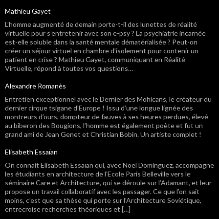
Mathieu Gayet
L’homme augmenté de demain porte-t-il des lunettes de réalité
virtuelle pour s’entretenir avec son e-psy ? La psychiatrie incarnée
est-elle soluble dans la santé mentale dématérialisée ? Peut-on
créer un séjour virtuel en chambre d’isolement pour contenir un
patient en crise ? Mathieu Gayet, communiquant en Réalité
Virtuelle, répond à toutes vos questions…
Alexandre Romanès
Entretien exceptionnel avec le Dernier des Mohicans, le créateur du
dernier cirque tsigane d’Europe ! Issu d’une longue lignée des
montreurs d’ours, dompteur de fauves à ses heures perdues, élevé
au biberon des Bougions, l’homme est également poète et fut un
grand ami de Jean Genet et Christian Bobin. Un artiste complet !
Elisabeth Essaïan
On connait Elisabeth Essaïan qui, avec Noël Dominguez, accompagne
les étudiants en architecture de l’Ecole Paris Belleville vers le
séminaire Care et Architecture, qui se déroule sur l’Adamant, et leur
propose un travail collaboratif avec les passager. Ce que l’on sait
moins, c’est que sa thèse qui porte sur l’Architecture Soviétique,
entrecroise recherches théoriques et […]