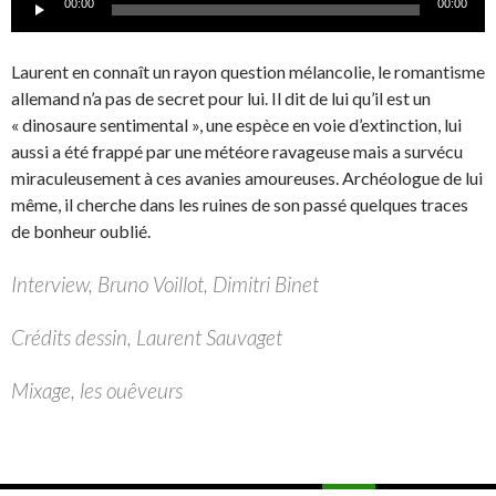
00:00
00:00
audio
Laurent en connaît un rayon question mélancolie, le romantisme
allemand n’a pas de secret pour lui. Il dit de lui qu’il est un
« dinosaure sentimental », une espèce en voie d’extinction, lui
aussi a été frappé par une météore ravageuse mais a survécu
miraculeusement à ces avanies amoureuses. Archéologue de lui
même, il cherche dans les ruines de son passé quelques traces
de bonheur oublié.
Interview, Bruno Voillot, Dimitri Binet
Crédits dessin, Laurent Sauvaget
Mixage, les ouêveurs