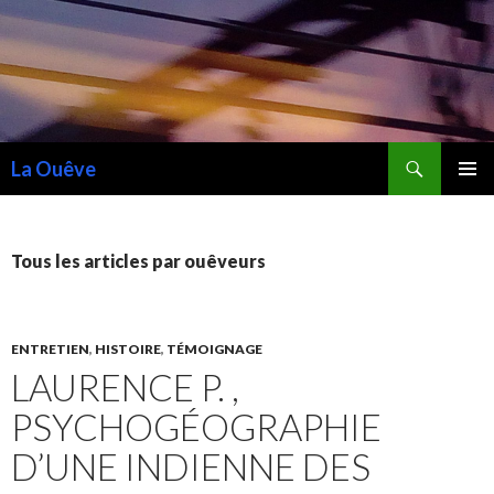
Recherche
La Ouêve
ALLER
MENU
AU
PRINCI
CONTENU
Tous les articles par ouêveurs
ENTRETIEN
,
HISTOIRE
,
TÉMOIGNAGE
LAURENCE P. ,
PSYCHOGÉOGRAPHIE
D’UNE INDIENNE DES