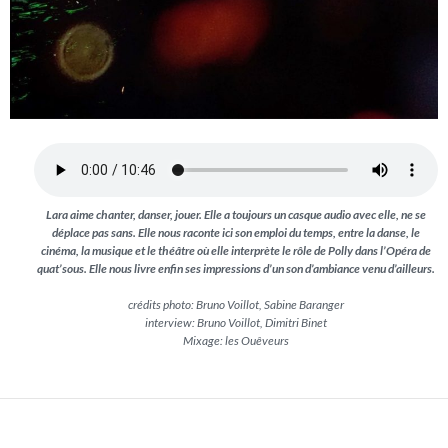
Lara aime chanter, danser, jouer. Elle a toujours un casque audio avec elle, ne se
déplace pas sans. Elle nous raconte ici son emploi du temps, entre la danse, le
cinéma, la musique et le théâtre où elle interprète le rôle de Polly dans l’Opéra de
quat’sous. Elle nous livre enfin ses impressions d’un son d’ambiance venu d’ailleurs.
crédits photo: Bruno Voillot, Sabine Baranger
interview: Bruno Voillot, Dimitri Binet
Mixage: les Ouêveurs