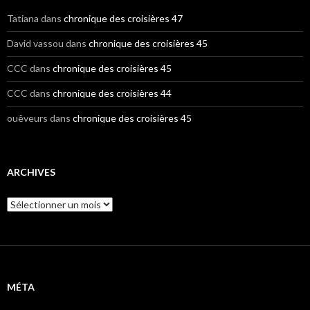
Tatiana
dans
chronique des croisières 47
David vassou
dans
chronique des croisières 45
CCC
dans
chronique des croisières 45
CCC
dans
chronique des croisières 44
ouêveurs
dans
chronique des croisières 45
ARCHIVES
A
r
c
h
i
v
e
MÉTA
s