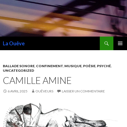
Recherche
La Ouêve
ALLER
MENU
AU
PRINCI
CONTENU
BALLADE SONORE
,
CONFINEMENT
,
MUSIQUE
,
POÉSIE
,
PSYCHÉ
,
UNCATEGORIZED
CAMILLE AMINE
6 AVRIL 2025
OUÊVEURS
LAISSER UN COMMENTAIRE