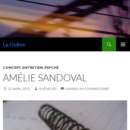
Recherche
La Ouêve
ALLER
MENU
AU
PRINCI
CONTENU
CONCEPT
,
ENTRETIEN
,
PSYCHÉ
AMÉLIE SANDOVAL
12 AVRIL 2025
OUÊVEURS
LAISSER UN COMMENTAIRE