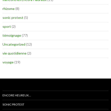
rhizome
(8)
sonic protest
(5)
sport
(2)
témoignage
(77)
Uncategorized
(12)
vie quotidienne
(2)
voyage
(19)
ENCORE HEUREUX…
SONIC PROTEST