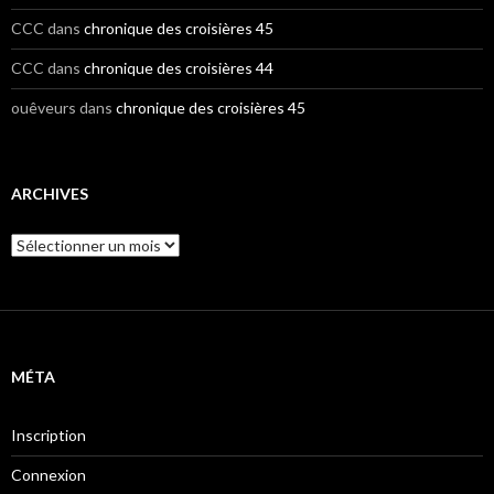
CCC
dans
chronique des croisières 45
CCC
dans
chronique des croisières 44
ouêveurs
dans
chronique des croisières 45
ARCHIVES
A
r
c
h
i
v
e
MÉTA
s
Inscription
Connexion