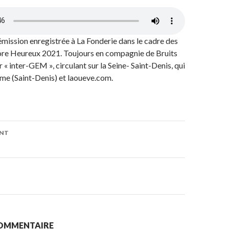
’émission enregistrée à La Fonderie dans le cadre des
re Heureux 2021. Toujours en compagnie de Bruits
er « inter-GEM », circulant sur la Seine- Saint-Denis, qui
rame (Saint-Denis) et laoueve.com.
ENT
on
)
)
COMMENTAIRE