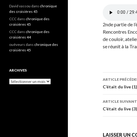
David vassou
dans
chronique
des croisières 45
CCC
dans
chronique des
2nde partie de l
croisières 45
Rencontres Enco
CCC
dans
chronique des
croisières 44
de couloir, ateli
ouêveurs
dans
chronique des
se réunit à la T
croisières 45
ARCHIVES
ARTICLE PRÉCÉD
A
Navigati
C’était du live (1
r
c
des
h
ARTICLE SUIVANT
i
articles
C’était du live (3
v
e
s
LAISSER UN 