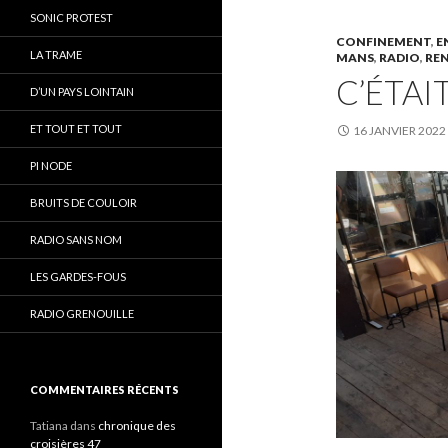
SONIC PROTEST
CONFINEMENT
,
E
LA TRAME
MANS
,
RADIO
,
RE
C’ÉTAIT
D’UN PAYS LOINTAIN
ET TOUT ET TOUT
16 JANVIER 2022
PI NODE
BRUITS DE COULOIR
RADIO SANS NOM
LES GARDES-FOUS
RADIO GRENOUILLE
COMMENTAIRES RÉCENTS
Tatiana
dans
chronique des
croisières 47