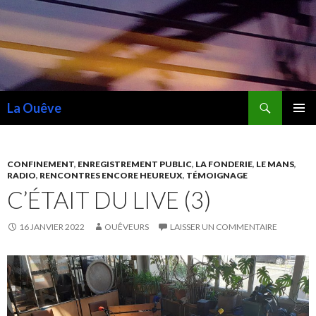
Recherche
La Ouêve
ALLER
MENU
AU
PRINCI
CONTENU
CONFINEMENT
,
ENREGISTREMENT PUBLIC
,
LA FONDERIE
,
LE MANS
,
RADIO
,
RENCONTRES ENCORE HEUREUX
,
TÉMOIGNAGE
C’ÉTAIT DU LIVE (3)
16 JANVIER 2022
OUÊVEURS
LAISSER UN COMMENTAIRE