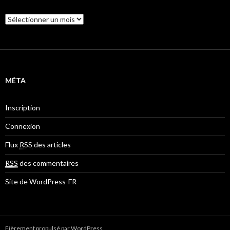
A
r
c
h
i
v
e
MÉTA
s
Inscription
Connexion
Flux
RSS
des articles
RSS
des commentaires
Site de WordPress-FR
Fièrement propulsé par WordPress