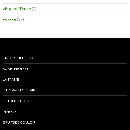
vie quotidienne
(2)
voyage
(19)
ENCORE HEUREUX…
SONIC PROTEST
LA TRAME
D’UN PAYS LOINTAIN
ET TOUT ET TOUT
PI NODE
BRUITS DE COULOIR