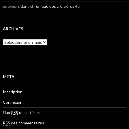
ouêveurs
dans
chronique des croisières 45
ARCHIVES
A
r
c
h
i
v
e
MÉTA
s
Inscription
Connexion
Flux
RSS
des articles
RSS
des commentaires