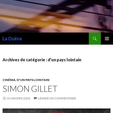
Recherche
La Ouêve
ALLER
MENU
AU
PRINCI
CONTENU
Archives de catégorie : d’un pays lointain
CINÉMA
,
D'UN PAYS LOINTAIN
SIMON GILLET
19 JANVIER 2026
LAISSER UN COMMENTAIRE