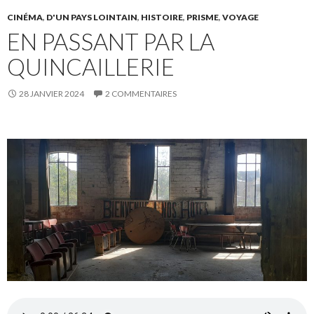
CINÉMA
,
D'UN PAYS LOINTAIN
,
HISTOIRE
,
PRISME
,
VOYAGE
EN PASSANT PAR LA
QUINCAILLERIE
28 JANVIER 2024
2 COMMENTAIRES