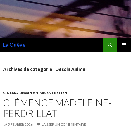
Recherche
La Ouêve
ALLER
MENU
AU
PRINCI
CONTENU
Archives de catégorie : Dessin Animé
CINÉMA
,
DESSIN ANIMÉ
,
ENTRETIEN
CLÉMENCE MADELEINE-
PERDRILLAT
5 FÉVRIER 2026
LAISSER UN COMMENTAIRE