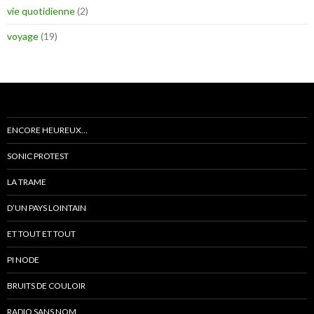
vie quotidienne
(2)
voyage
(19)
ENCORE HEUREUX…
SONIC PROTEST
LA TRAME
D’UN PAYS LOINTAIN
ET TOUT ET TOUT
PI NODE
BRUITS DE COULOIR
RADIO SANS NOM