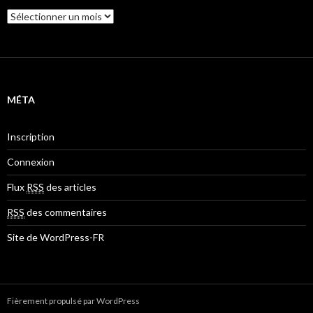
A
r
c
h
i
v
e
MÉTA
s
Inscription
Connexion
Flux
RSS
des articles
RSS
des commentaires
Site de WordPress-FR
Fièrement propulsé par WordPress