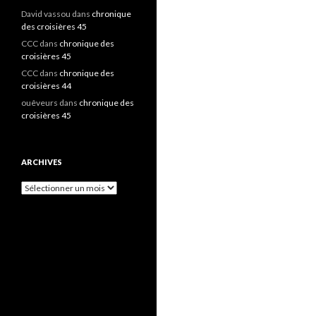
David vassou
dans
chronique
des croisières 45
CCC
dans
chronique des
croisières 45
CCC
dans
chronique des
croisières 44
ouêveurs
dans
chronique des
croisières 45
ARCHIVES
A
r
c
h
i
v
e
s