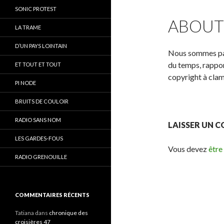
SONIC PROTEST
ABOUT
LA TRAME
D’UN PAYS LOINTAIN
Nous sommes pati
du temps, rappor
ET TOUT ET TOUT
copyright à clam
PI NODE
BRUITS DE COULOIR
RADIO SANS NOM
LAISSER UN 
LES GARDES-FOUS
Vous devez
être
RADIO GRENOUILLE
COMMENTAIRES RÉCENTS
Tatiana
dans
chronique des
croisières 47