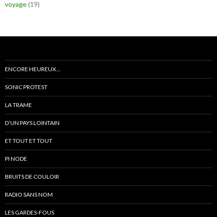
voyage
(19)
ENCORE HEUREUX…
SONIC PROTEST
LA TRAME
D’UN PAYS LOINTAIN
ET TOUT ET TOUT
PI NODE
BRUITS DE COULOIR
RADIO SANS NOM
LES GARDES-FOUS