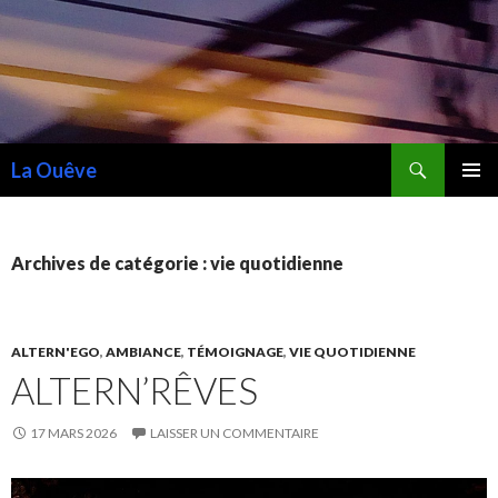
Recherche
La Ouêve
ALLER
MENU
AU
PRINCI
CONTENU
Archives de catégorie : vie quotidienne
ALTERN'EGO
,
AMBIANCE
,
TÉMOIGNAGE
,
VIE QUOTIDIENNE
ALTERN’RÊVES
17 MARS 2026
LAISSER UN COMMENTAIRE