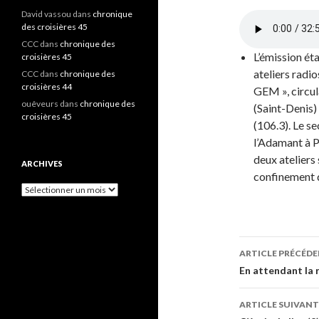
David vassou
dans
chronique
des croisières 45
CCC
dans
chronique des
L’émission ét
croisières 45
ateliers radio
CCC
dans
chronique des
croisières 44
GEM », circula
ouêveurs
dans
chronique des
(Saint-Denis)
croisières 45
(106.3). Le se
l’Adamant à Pa
deux ateliers
ARCHIVES
confinement 
A
r
c
h
i
ARTICLE PRÉCÉD
v
e
Navigati
En attendant la 
s
des
ARTICLE SUIVANT