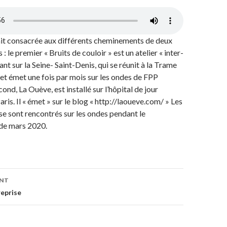
ait consacrée aux différents cheminements de deux
s : le premier « Bruits de couloir » est un atelier « inter-
nt sur la Seine- Saint-Denis, qui se réunit à la Trame
 et émet une fois par mois sur les ondes de FPP
cond, La Ouève, est installé sur l’hôpital de jour
ris. Il « émet » sur le blog « http://laoueve.com/ » Les
 se sont rencontrés sur les ondes pendant le
de mars 2020.
ENT
on
reprise