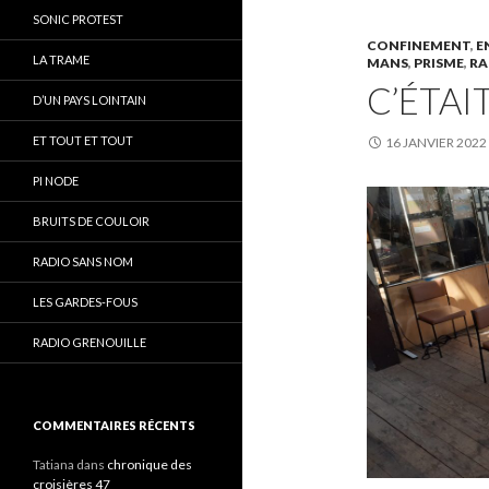
SONIC PROTEST
CONFINEMENT
,
E
LA TRAME
MANS
,
PRISME
,
RA
C’ÉTAIT
D’UN PAYS LOINTAIN
ET TOUT ET TOUT
16 JANVIER 2022
PI NODE
BRUITS DE COULOIR
RADIO SANS NOM
LES GARDES-FOUS
RADIO GRENOUILLE
COMMENTAIRES RÉCENTS
Tatiana
dans
chronique des
croisières 47