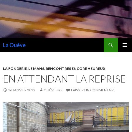
Recherche
La Ouêve
ALLER
MENU
AU
PRINCI
CONTENU
LA FONDERIE
,
LE MANS
,
RENCONTRES ENCORE HEUREUX
EN ATTENDANT LA REPRISE
16 JANVIER 2022
OUÊVEURS
LAISSER UN COMMENTAIRE