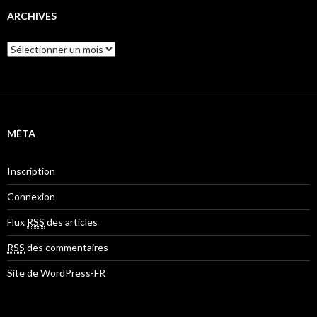
ARCHIVES
A
r
c
h
i
v
e
MÉTA
s
Inscription
Connexion
Flux
RSS
des articles
RSS
des commentaires
Site de WordPress-FR