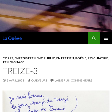
Recherche
La Ouêve
ALLER
MENU
AU
PRINCI
CONTENU
CORPS
,
ENREGISTREMENT PUBLIC
,
ENTRETIEN
,
POÉSIE
,
PSYCHIATRIE
,
TÉMOIGNAGE
TREIZE-3
3 AVRIL 2023
OUÊVEURS
LAISSER UN COMMENTAIRE