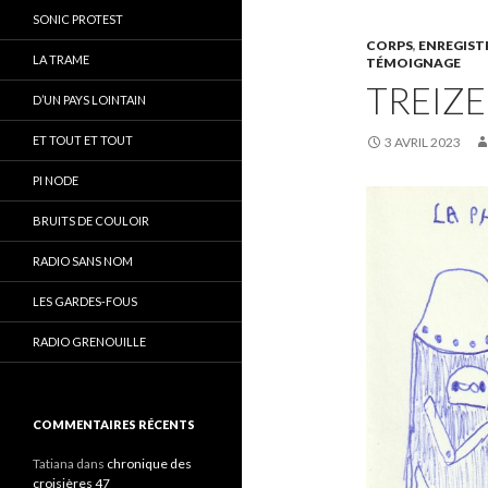
SONIC PROTEST
CORPS
,
ENREGIST
LA TRAME
TÉMOIGNAGE
TREIZE
D’UN PAYS LOINTAIN
ET TOUT ET TOUT
3 AVRIL 2023
PI NODE
BRUITS DE COULOIR
RADIO SANS NOM
LES GARDES-FOUS
RADIO GRENOUILLE
COMMENTAIRES RÉCENTS
Tatiana
dans
chronique des
croisières 47