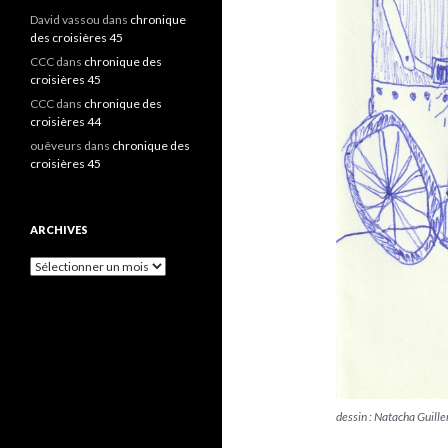
David vassou
dans
chronique
des croisières 45
CCC
dans
chronique des
croisières 45
CCC
dans
chronique des
croisières 44
ouêveurs
dans
chronique des
croisières 45
ARCHIVES
A
r
c
h
i
v
e
s
dessin : Natacha Guille