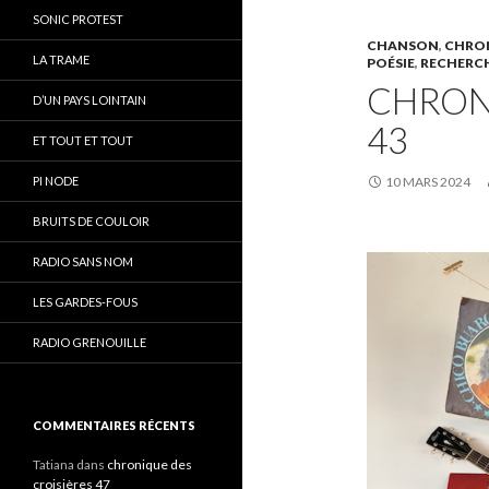
SONIC PROTEST
CHANSON
,
CHRON
LA TRAME
POÉSIE
,
RECHERCH
CHRON
D’UN PAYS LOINTAIN
43
ET TOUT ET TOUT
PI NODE
10 MARS 2024
BRUITS DE COULOIR
RADIO SANS NOM
LES GARDES-FOUS
RADIO GRENOUILLE
COMMENTAIRES RÉCENTS
Tatiana
dans
chronique des
croisières 47