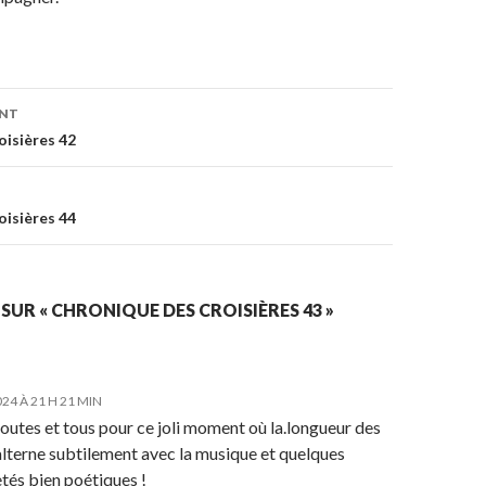
ENT
on
oisières 42
oisières 44
 SUR « CHRONIQUE DES CROISIÈRES 43 »
24 À 21 H 21 MIN
outes et tous pour ce joli moment où la.longueur des
alterne subtilement avec la musique et quelques
tés bien poétiques !