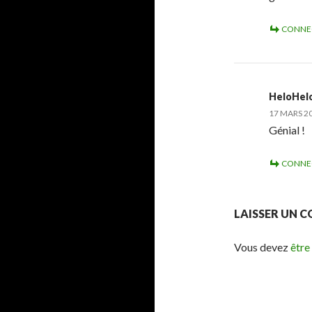
CONNE
HeloHel
17 MARS 20
Génial !
CONNE
LAISSER UN 
Vous devez
être