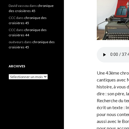
David vassou
dans
chronique
des croisières 45
CCC
dans
chronique des
croisières 45
CCC
dans
chronique des
croisières 44
ouêveurs
dans
chronique des
croisières 45
ARCHIVES
Une 43ème chroni
A
cantiques avec M
r
histoire, à vous 
c
h
dire : son père, 
i
Recherche du te
v
écrit un texte :
e
s
pour nous conter
aussi avec le Bo
pour nous acco