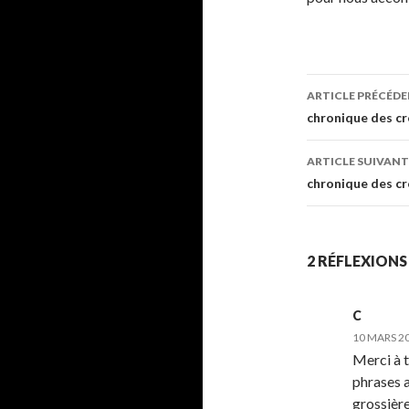
ARTICLE PRÉCÉD
Navigati
chronique des cr
des
ARTICLE SUIVANT
articles
chronique des cr
2 RÉFLEXIONS
C
10 MARS 20
Merci à t
phrases 
grossière