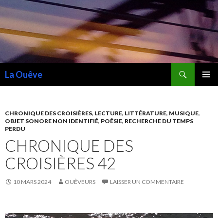
Recherche
La Ouêve
ALLER
MENU
AU
PRINCI
CONTENU
CHRONIQUE DES CROISIÈRES
,
LECTURE
,
LITTÉRATURE
,
MUSIQUE
,
OBJET SONORE NON IDENTIFIÉ
,
POÉSIE
,
RECHERCHE DU TEMPS
PERDU
CHRONIQUE DES
CROISIÈRES 42
10 MARS 2024
OUÊVEURS
LAISSER UN COMMENTAIRE