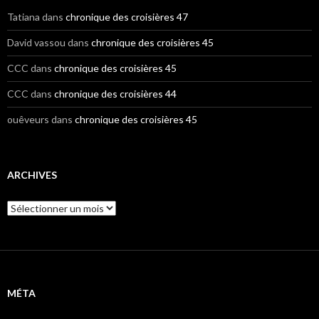
Tatiana
dans
chronique des croisières 47
David vassou
dans
chronique des croisières 45
CCC
dans
chronique des croisières 45
CCC
dans
chronique des croisières 44
ouêveurs
dans
chronique des croisières 45
ARCHIVES
A
r
c
h
i
v
e
MÉTA
s