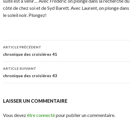
suite est à venir… Avec Frédéric on plonge dans la recherche du
côté de chez soi et de Syd Barett. Avec Laurent, on plonge dans
le soleil noir. Plongez!
ARTICLE PRÉCÉDENT
Navigation
chronique des croisières 41
des
ARTICLE SUIVANT
articles
chronique des croisières 43
LAISSER UN COMMENTAIRE
Vous devez
être connecté
pour publier un commentaire.