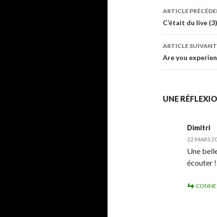
ARTICLE PRÉCÉD
Navigati
C’était du live (3
des
ARTICLE SUIVANT
articles
Are you experie
UNE RÉFLEXIO
Dimitri
22 MARS 20
Une bell
écouter !
CONNE