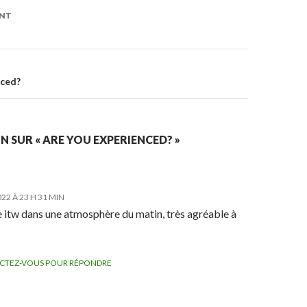
ENT
on
)
nced?
N SUR « ARE YOU EXPERIENCED? »
22 À 23 H 31 MIN
e itw dans une atmosphère du matin, très agréable à
CTEZ-VOUS POUR RÉPONDRE