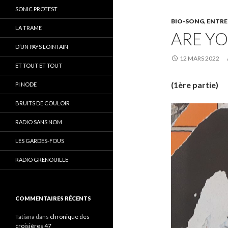
SONIC PROTEST
BIO-SONG
,
ENTRE
LA TRAME
ARE YO
D’UN PAYS LOINTAIN
12 MARS 2022
ET TOUT ET TOUT
(1ère partie)
PI NODE
BRUITS DE COULOIR
RADIO SANS NOM
LES GARDES-FOUS
RADIO GRENOUILLE
COMMENTAIRES RÉCENTS
Tatiana
dans
chronique des
croisières 47