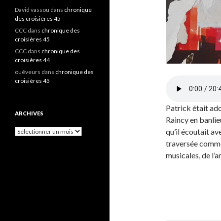
David vassou
dans
chronique
des croisières 45
CCC
dans
chronique des
croisières 45
CCC
dans
chronique des
croisières 44
ouêveurs
dans
chronique des
croisières 45
Patrick était ad
ARCHIVES
Raincy en banlieu
qu’il écoutait a
A
r
traversée commen
c
musicales, de l’a
h
i
v
e
s