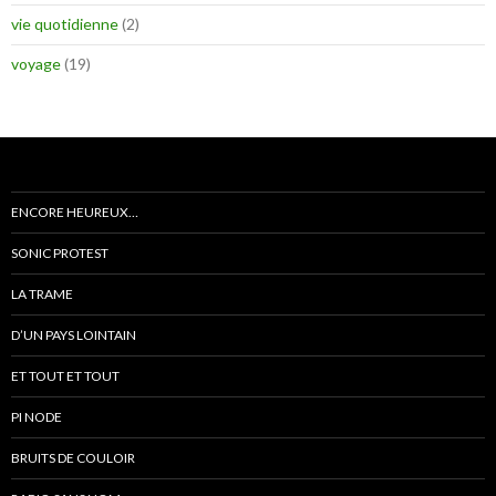
vie quotidienne
(2)
voyage
(19)
ENCORE HEUREUX…
SONIC PROTEST
LA TRAME
D’UN PAYS LOINTAIN
ET TOUT ET TOUT
PI NODE
BRUITS DE COULOIR