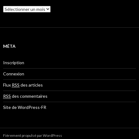
A
r
c
h
i
v
e
MÉTA
s
Inscription
Connexion
Flux
RSS
des articles
RSS
des commentaires
Site de WordPress-FR
Fièrement propulsé par WordPress