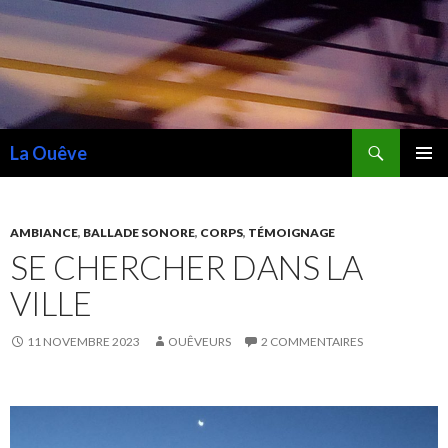
Recherche
La Ouêve
ALLER
MENU
AU
PRINCI
CONTENU
AMBIANCE
,
BALLADE SONORE
,
CORPS
,
TÉMOIGNAGE
SE CHERCHER DANS LA
VILLE
11 NOVEMBRE 2023
OUÊVEURS
2 COMMENTAIRES