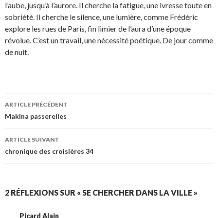
l’aube, jusqu’à l’aurore. Il cherche la fatigue, une ivresse toute en
sobriété. Il cherche le silence, une lumière, comme Frédéric
explore les rues de Paris, fin limier de l’aura d’une époque
révolue. C’est un travail, une nécessité poétique. De jour comme
de nuit.
ARTICLE PRÉCÉDENT
Navigation
Makina passerelles
des
ARTICLE SUIVANT
articles
chronique des croisières 34
2 RÉFLEXIONS SUR « SE CHERCHER DANS LA VILLE »
Picard Alain