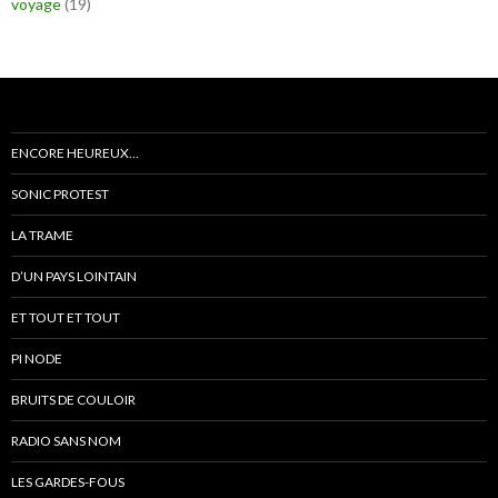
voyage
(19)
ENCORE HEUREUX…
SONIC PROTEST
LA TRAME
D’UN PAYS LOINTAIN
ET TOUT ET TOUT
PI NODE
BRUITS DE COULOIR
RADIO SANS NOM
LES GARDES-FOUS