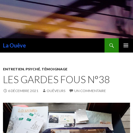
Recherche
La Ouêve
ALLER
MENU
AU
PRINCI
CONTENU
ENTRETIEN
,
PSYCHÉ
,
TÉMOIGNAGE
LES GARDES FOUS N°38
6 DÉCEMBRE 2021
OUÊVEURS
UN COMMENTAIRE