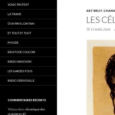
SONIC PROTEST
ART BRUT
,
CHAN
LA TRAME
LES CÉ
D’UN PAYS LOINTAIN
17 AVRIL 2020
ET TOUT ET TOUT
PI NODE
BRUITS DE COULOIR
RADIO SANS NOM
LES GARDES-FOUS
RADIO GRENOUILLE
COMMENTAIRES RÉCENTS
Tatiana
dans
chronique des
croisières 47