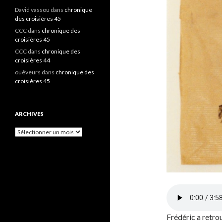
David vassou
dans
chronique
des croisières 45
CCC
dans
chronique des
croisières 45
CCC
dans
chronique des
croisières 44
ouêveurs
dans
chronique des
croisières 45
ARCHIVES
A
r
c
h
i
v
e
s
Frédéric a retrou