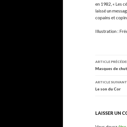
en 1982, « Les cé
laissé un messag
copains et copin
Illustration : F
ARTICLE PRÉCÉD
Navigati
Masques de chute
des
ARTICLE SUIVANT
articles
Le son du Cor
LAISSER UN 
Vous devez
être