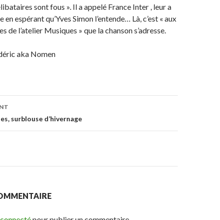
libataires sont fous ». Il a appelé France Inter , leur a
e en espérant qu’Yves Simon l’entende… Là, c’est « aux
es de l’atelier Musiques » que la chanson s’adresse.
rédéric aka Nomen
ENT
on
s, surblouse d’hivernage
COMMENTAIRE
 connecté
pour publier un commentaire.