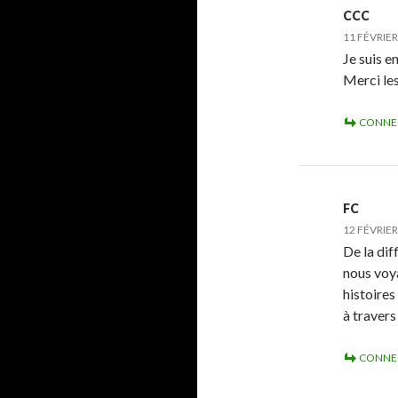
CCC
11 FÉVRIER
Je suis e
Merci le
CONNE
FC
12 FÉVRIER
De la dif
nous voya
histoires
à travers
CONNE