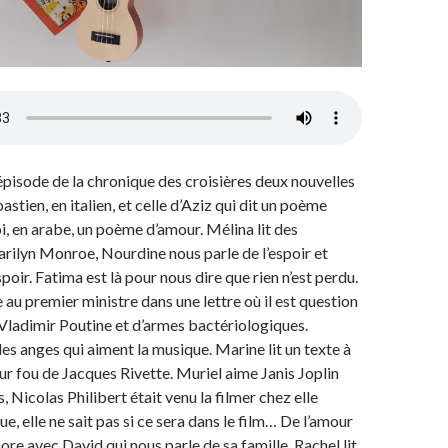
isode de la chronique des croisières deux nouvelles
bastien, en italien, et celle d’Aziz qui dit un poème
i, en arabe, un poème d’amour. Mélina lit des
ilyn Monroe, Nourdine nous parle de l’espoir et
oir. Fatima est là pour nous dire que rien n’est perdu.
 au premier ministre dans une lettre où il est question
 Vladimir Poutine et d’armes bactériologiques.
les anges qui aiment la musique. Marine lit un texte à
r fou de Jacques Rivette. Muriel aime Janis Joplin
, Nicolas Philibert était venu la filmer chez elle
e, elle ne sait pas si ce sera dans le film… De l’amour
core avec David qui nous parle de sa famille. Rachel lit