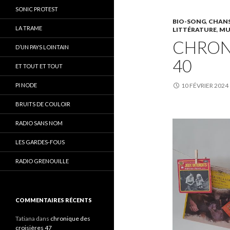
SONIC PROTEST
BIO-SONG
,
CHAN
LA TRAME
LITTÉRATURE
,
MU
CHRON
D’UN PAYS LOINTAIN
40
ET TOUT ET TOUT
PI NODE
10 FÉVRIER 2024
BRUITS DE COULOIR
RADIO SANS NOM
LES GARDES-FOUS
RADIO GRENOUILLE
COMMENTAIRES RÉCENTS
Tatiana
dans
chronique des
croisières 47