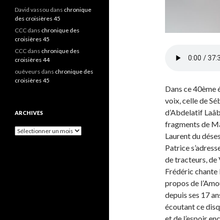
David vassou
dans
chronique
des croisières 45
CCC
dans
chronique des
croisières 45
CCC
dans
chronique des
croisières 44
ouêveurs
dans
chronique des
croisières 45
Dans ce 40ème ép
voix, celle de Sé
d’Abdelatif Laâb
ARCHIVES
fragments de Mar
A
Laurent du désesp
r
Patrice s’adresse
c
h
de tracteurs, de
i
Frédéric chante 
v
propos de l’Amou
e
s
depuis ses 17 ans
écoutant ce disqu
et de l’espoir en