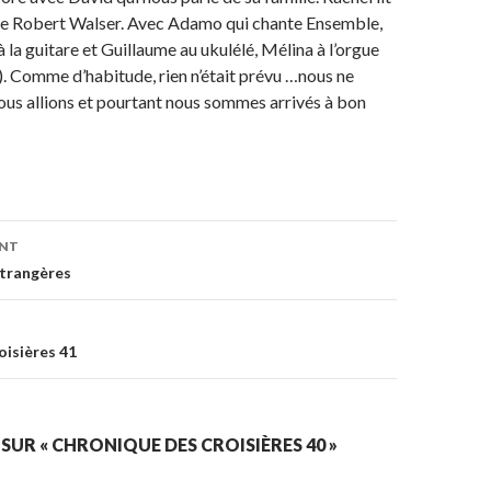
 de Robert Walser. Avec Adamo qui chante Ensemble,
 la guitare et Guillaume au ukulélé, Mélina à l’orgue
). Comme d’habitude, rien n’était prévu …nous ne
ous allions et pourtant nous sommes arrivés à bon
ENT
on
étrangères
oisières 41
 SUR « CHRONIQUE DES CROISIÈRES 40 »