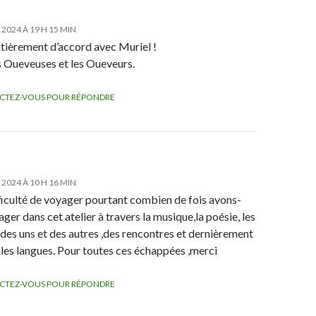
 2024 À 19 H 15 MIN
ntièrement d’accord avec Muriel !
s Oueveuses et les Oueveurs.
CTEZ-VOUS POUR RÉPONDRE
 2024 À 10 H 16 MIN
ficulté de voyager pourtant combien de fois avons-
ger dans cet atelier à travers la musique,la poésie, les
 des uns et des autres ,des rencontres et dernièrement
 les langues. Pour toutes ces échappées ,merci
CTEZ-VOUS POUR RÉPONDRE