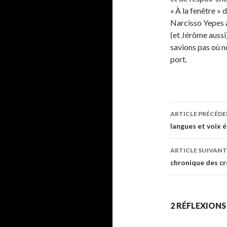
« À la fenêtre »
Narcisso Yepes à
(et Jérôme aussi
savions pas où n
port.
ARTICLE PRÉCÉD
Navigati
langues et voix 
des
ARTICLE SUIVANT
articles
chronique des cr
2 RÉFLEXIONS