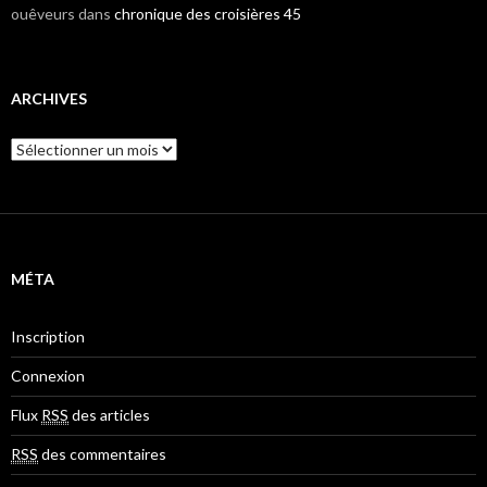
ouêveurs
dans
chronique des croisières 45
ARCHIVES
A
r
c
h
i
v
e
MÉTA
s
Inscription
Connexion
Flux
RSS
des articles
RSS
des commentaires