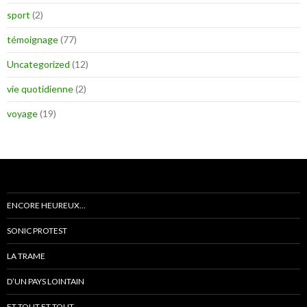
sport
(2)
témoignage
(77)
Uncategorized
(12)
vie quotidienne
(2)
voyage
(19)
ENCORE HEUREUX…
SONIC PROTEST
LA TRAME
D’UN PAYS LOINTAIN
ET TOUT ET TOUT