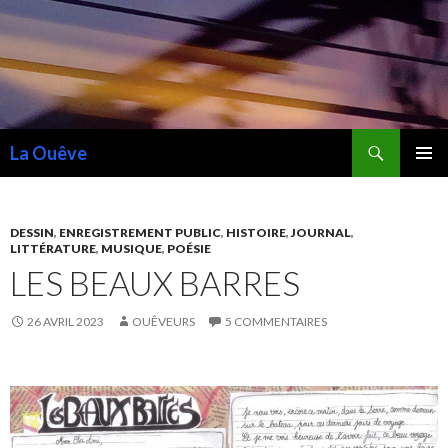
Recherche
La Ouêve
ALLER
MENU
AU
PRINCI
CONTENU
DESSIN
,
ENREGISTREMENT PUBLIC
,
HISTOIRE
,
JOURNAL
,
LITTÉRATURE
,
MUSIQUE
,
POÉSIE
LES BEAUX BARRES
26 AVRIL 2023
OUÊVEURS
5 COMMENTAIRES