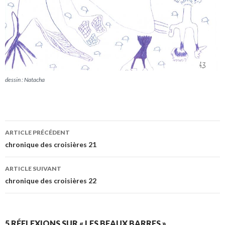
dessin : Natacha
ARTICLE PRÉCÉDENT
Navigation
chronique des croisières 21
des
ARTICLE SUIVANT
articles
chronique des croisières 22
5 RÉFLEXIONS SUR « LES BEAUX BARRES »