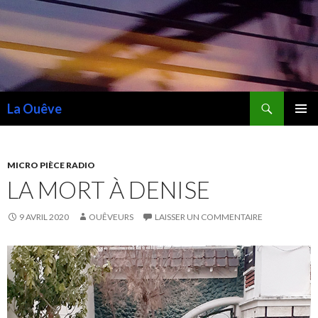
Recherche
La Ouêve
ALLER
MENU
AU
PRINCI
CONTENU
MICRO PIÈCE RADIO
LA MORT À DENISE
9 AVRIL 2020
OUÊVEURS
LAISSER UN COMMENTAIRE