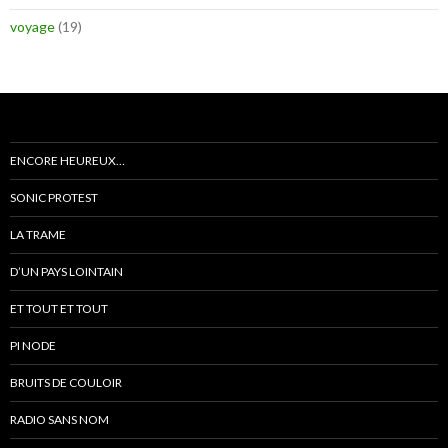
voyage
(19)
ENCORE HEUREUX…
SONIC PROTEST
LA TRAME
D’UN PAYS LOINTAIN
ET TOUT ET TOUT
PI NODE
BRUITS DE COULOIR
RADIO SANS NOM