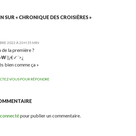
N SUR « CHRONIQUE DES CROISIÈRES »
RE 2022 À 20 H 35 MIN
 de la première ?
’/»₩´|¡€✓´>¿
rès bien comme ça »
CTEZ-VOUS POUR RÉPONDRE
COMMENTAIRE
 connecté
pour publier un commentaire.