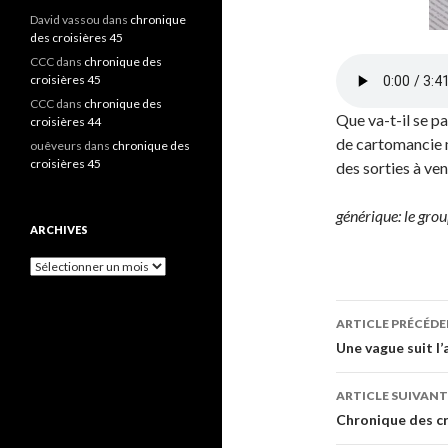
David vassou
dans
chronique
des croisières 45
CCC
dans
chronique des
croisières 45
CCC
dans
chronique des
Que va-t-il se pa
croisières 44
de cartomancie m
ouêveurs
dans
chronique des
croisières 45
des sorties à ve
générique: le gr
ARCHIVES
A
r
c
h
ARTICLE PRÉCÉD
i
Navigati
Une vague suit l’
v
e
des
s
ARTICLE SUIVANT
articles
Chronique des cr