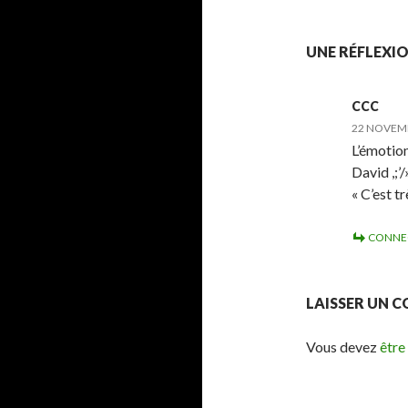
UNE RÉFLEXIO
CCC
22 NOVEMB
L’émotion
David ,;
« C’est t
CONNE
LAISSER UN 
Vous devez
être