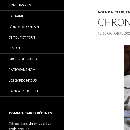
SONIC PROTEST
AGENDA
,
CLUB
,
E
LA TRAME
CHRON
D’UN PAYS LOINTAIN
10 OCTOBRE 20
ET TOUT ET TOUT
PI NODE
BRUITS DE COULOIR
RADIO SANS NOM
LES GARDES-FOUS
RADIO GRENOUILLE
COMMENTAIRES RÉCENTS
Tatiana
dans
chronique des
croisières 47