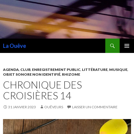
Recherche
La Ouêve
ALLER
MENU
AU
PRINCI
CONTENU
AGENDA
,
CLUB
,
ENREGISTREMENT PUBLIC
,
LITTÉRATURE
,
MUSIQUE
,
OBJET SONORE NON IDENTIFIÉ
,
RHIZOME
CHRONIQUE DES
CROISIÈRES 14
31 JANVIER 2023
OUÊVEURS
LAISSER UN COMMENTAIRE