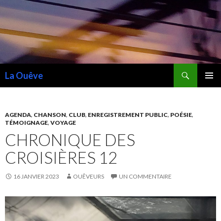
Recherche
La Ouêve
ALLER
MENU
AU
PRINCI
CONTENU
AGENDA
,
CHANSON
,
CLUB
,
ENREGISTREMENT PUBLIC
,
POÉSIE
,
TÉMOIGNAGE
,
VOYAGE
CHRONIQUE DES
CROISIÈRES 12
16 JANVIER 2023
OUÊVEURS
UN COMMENTAIRE