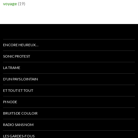
voyage
(19)
ENCORE HEUREUX…
SONIC PROTEST
LA TRAME
D’UN PAYS LOINTAIN
ET TOUT ET TOUT
PI NODE
BRUITS DE COULOIR
RADIO SANS NOM
LES GARDES-FOUS