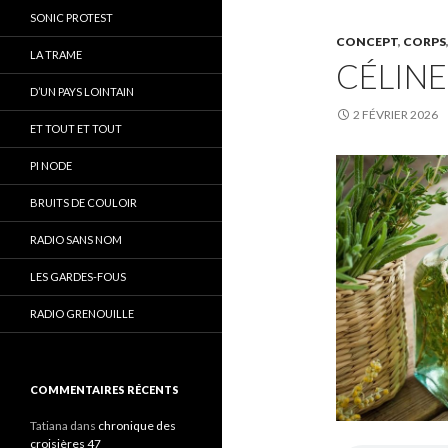
SONIC PROTEST
CONCEPT
,
CORPS
LA TRAME
CÉLINE
D’UN PAYS LOINTAIN
2 FÉVRIER 2026
ET TOUT ET TOUT
PI NODE
BRUITS DE COULOIR
RADIO SANS NOM
LES GARDES-FOUS
RADIO GRENOUILLE
COMMENTAIRES RÉCENTS
Tatiana
dans
chronique des
croisières 47