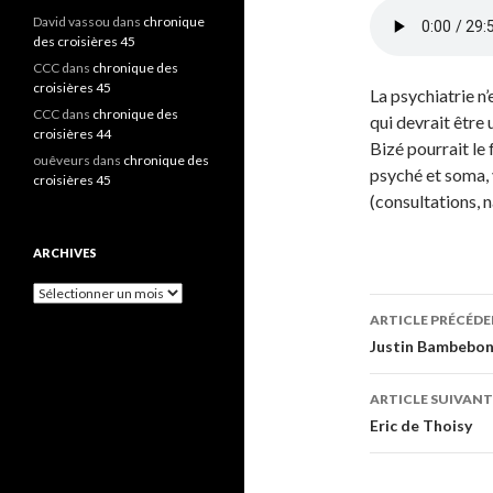
David vassou
dans
chronique
des croisières 45
CCC
dans
chronique des
croisières 45
La psychiatrie n
CCC
dans
chronique des
qui devrait être 
croisières 44
Bizé pourrait le 
ouêveurs
dans
chronique des
psyché et soma,
croisières 45
(consultations, n
ARCHIVES
A
r
ARTICLE PRÉCÉD
c
Navigati
Justin Bambebo
h
i
des
v
ARTICLE SUIVANT
e
articles
Eric de Thoisy
s