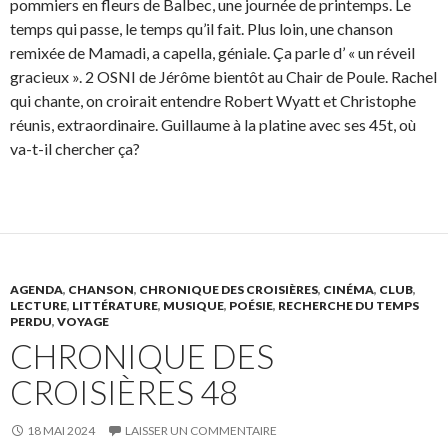
pommiers en fleurs de Balbec, une journée de printemps. Le
temps qui passe, le temps qu’il fait. Plus loin, une chanson
remixée de Mamadi, a capella, géniale. Ça parle d’ « un réveil
gracieux ». 2 OSNI de Jérôme bientôt au Chair de Poule. Rachel
qui chante, on croirait entendre Robert Wyatt et Christophe
réunis, extraordinaire. Guillaume à la platine avec ses 45t, où
va-t-il chercher ça?
AGENDA
,
CHANSON
,
CHRONIQUE DES CROISIÈRES
,
CINÉMA
,
CLUB
,
LECTURE
,
LITTÉRATURE
,
MUSIQUE
,
POÉSIE
,
RECHERCHE DU TEMPS
PERDU
,
VOYAGE
CHRONIQUE DES
CROISIÈRES 48
18 MAI 2024
LAISSER UN COMMENTAIRE