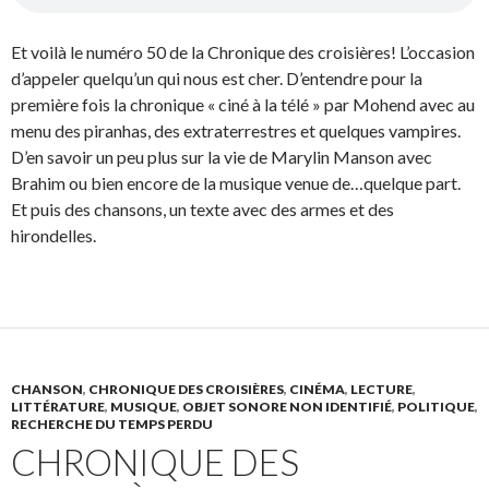
Et voilà le numéro 50 de la Chronique des croisières! L’occasion
d’appeler quelqu’un qui nous est cher. D’entendre pour la
première fois la chronique « ciné à la télé » par Mohend avec au
menu des piranhas, des extraterrestres et quelques vampires.
D’en savoir un peu plus sur la vie de Marylin Manson avec
Brahim ou bien encore de la musique venue de…quelque part.
Et puis des chansons, un texte avec des armes et des
hirondelles.
CHANSON
,
CHRONIQUE DES CROISIÈRES
,
CINÉMA
,
LECTURE
,
LITTÉRATURE
,
MUSIQUE
,
OBJET SONORE NON IDENTIFIÉ
,
POLITIQUE
,
RECHERCHE DU TEMPS PERDU
CHRONIQUE DES