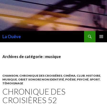
Recherche
La Ouêve
ALLER
MENU
AU
PRINCI
CONTENU
Archives de catégorie : musique
CHANSON
,
CHRONIQUE DES CROISIÈRES
,
CINÉMA
,
CLUB
,
HISTOIRE
,
MUSIQUE
,
OBJET SONORE NON IDENTIFIÉ
,
POÉSIE
,
PSYCHÉ
,
SPORT
,
TÉMOIGNAGE
CHRONIQUE DES
CROISIÈRES 52