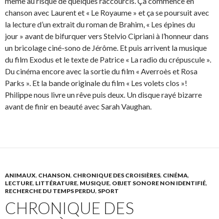
même au risque de quelques raccourcis. Ça commence en
chanson avec Laurent et « Le Royaume » et ça se poursuit avec
la lecture d’un extrait du roman de Brahim, « Les épines du
jour » avant de bifurquer vers Stelvio Cipriani à l’honneur dans
un bricolage ciné-sono de Jérôme. Et puis arrivent la musique
du film Exodus et le texte de Patrice « La radio du crépuscule ».
Du cinéma encore avec la sortie du film « Averroès et Rosa
Parks ». Et la bande originale du film « Les volets clos »!
Philippe nous livre un rêve puis deux. Un disque rayé bizarre
avant de finir en beauté avec Sarah Vaughan.
ANIMAUX
,
CHANSON
,
CHRONIQUE DES CROISIÈRES
,
CINÉMA
,
LECTURE
,
LITTÉRATURE
,
MUSIQUE
,
OBJET SONORE NON IDENTIFIÉ
,
RECHERCHE DU TEMPS PERDU
,
SPORT
CHRONIQUE DES