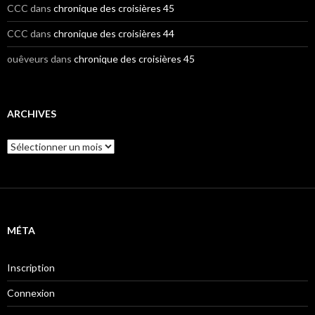
CCC
dans
chronique des croisières 45
CCC
dans
chronique des croisières 44
ouêveurs
dans
chronique des croisières 45
ARCHIVES
A
r
c
h
i
v
e
MÉTA
s
Inscription
Connexion