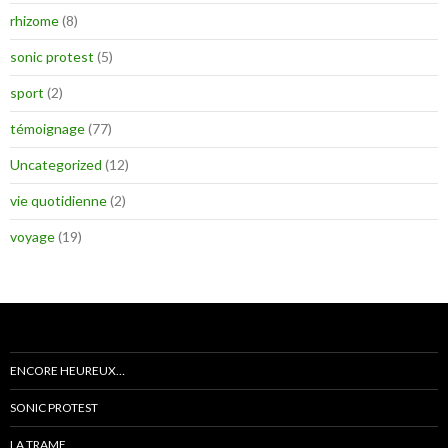
rhizome
(8)
sonic protest
(5)
sport
(2)
témoignage
(77)
Uncategorized
(12)
vie quotidienne
(2)
voyage
(19)
ENCORE HEUREUX…
SONIC PROTEST
LA TRAME