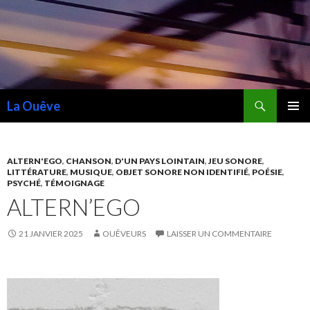
Recherche
La Ouêve
ALLER
MENU
AU
PRINCI
CONTENU
ALTERN'EGO
,
CHANSON
,
D'UN PAYS LOINTAIN
,
JEU SONORE
,
LITTÉRATURE
,
MUSIQUE
,
OBJET SONORE NON IDENTIFIÉ
,
POÉSIE
,
PSYCHÉ
,
TÉMOIGNAGE
ALTERN’EGO
21 JANVIER 2025
OUÊVEURS
LAISSER UN COMMENTAIRE