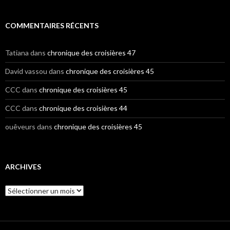
COMMENTAIRES RÉCENTS
Tatiana
dans
chronique des croisières 47
David vassou
dans
chronique des croisières 45
CCC
dans
chronique des croisières 45
CCC
dans
chronique des croisières 44
ouêveurs
dans
chronique des croisières 45
ARCHIVES
A
r
c
h
i