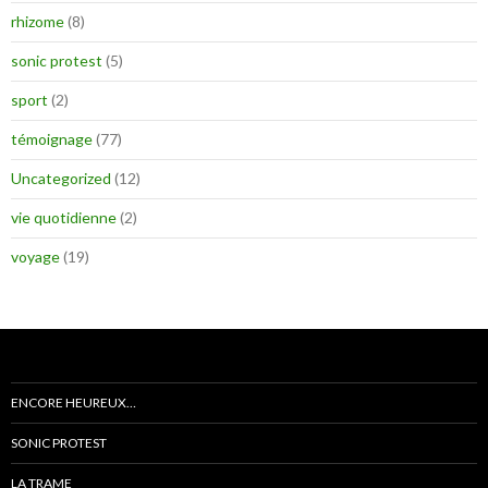
rhizome
(8)
sonic protest
(5)
sport
(2)
témoignage
(77)
Uncategorized
(12)
vie quotidienne
(2)
voyage
(19)
ENCORE HEUREUX…
SONIC PROTEST
LA TRAME