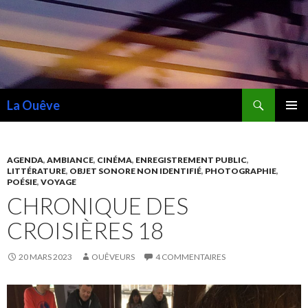
Recherche
La Ouêve
ALLER
MENU
AU
PRINCI
CONTENU
AGENDA
,
AMBIANCE
,
CINÉMA
,
ENREGISTREMENT PUBLIC
,
LITTÉRATURE
,
OBJET SONORE NON IDENTIFIÉ
,
PHOTOGRAPHIE
,
POÉSIE
,
VOYAGE
CHRONIQUE DES
CROISIÈRES 18
20 MARS 2023
OUÊVEURS
4 COMMENTAIRES