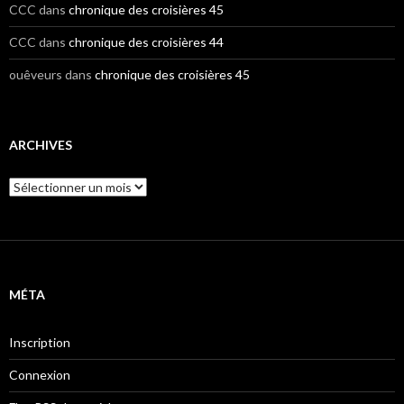
CCC
dans
chronique des croisières 45
CCC
dans
chronique des croisières 44
ouêveurs
dans
chronique des croisières 45
ARCHIVES
A
r
c
h
i
v
e
MÉTA
s
Inscription
Connexion