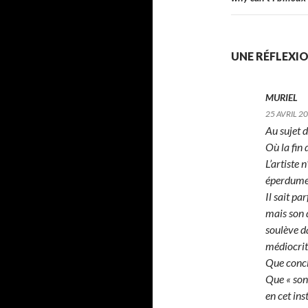
articles
UNE RÉFLEXION
MURIEL
25 AVRIL 20
Au sujet
Où la fin 
L’artiste 
éperdume
Il sait pa
mais son d
soulève da
médiocri
Que concl
Que « son
en cet in