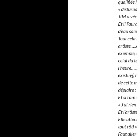
qualifiée
« disturba
JIM a véc
Et il l’au
d’eau sal
Tout cela 
artiste…..
exemple, e
celui du t
l’heure…..
existing) 
de cette m
déplaire :
Et si l’am
« J’ai rien
Et l’artis
Elle atte
tout rôti »
Faut aller