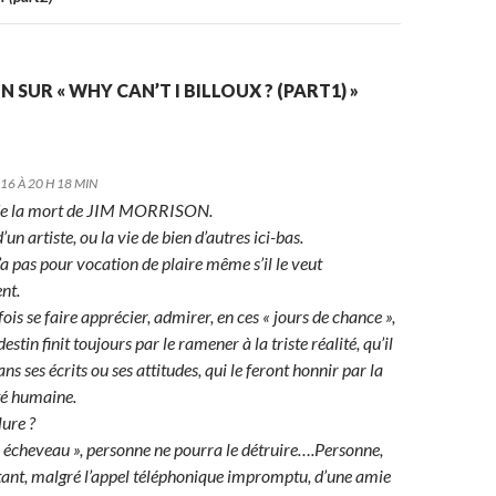
 SUR « WHY CAN’T I BILLOUX ? (PART1) »
16 À 20 H 18 MIN
 de la mort de JIM MORRISON.
d’un artiste, ou la vie de bien d’autres ici-bas.
n’a pas pour vocation de plaire même s’il le veut
nt.
rfois se faire apprécier, admirer, en ces « jours de chance »,
estin finit toujours par le ramener à la triste réalité, qu’il
ns ses écrits ou ses attitudes, qui le feront honnir par la
té humaine.
ure ?
 écheveau », personne ne pourra le détruire….Personne,
stant, malgré l’appel téléphonique impromptu, d’une amie