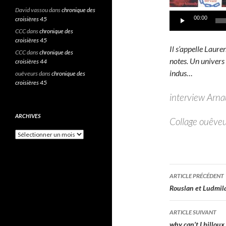
David vassou
dans
chronique des
00:00
croisières 45
CCC
dans
chronique des
croisières 45
Il s’appelle Lauren
CCC
dans
chronique des
notes. Un univers 
croisières 44
indus…
ouêveurs
dans
chronique des
croisières 45
interview Arnau
ARCHIVES
Collage ouêveu
A
r
c
h
i
ARTICLE PRÉCÉDENT
v
Navigatio
Rouslan et Ludmil
e
s
des
ARTICLE SUIVANT
why can’t I billoux 