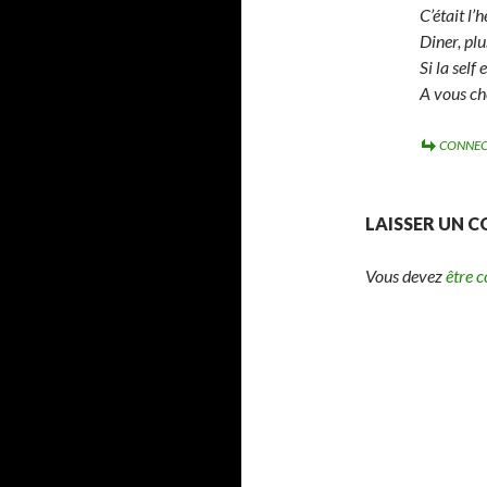
C’était l’
Diner, plu
Si la self
A vous ch
CONNEC
LAISSER UN 
Vous devez
être 