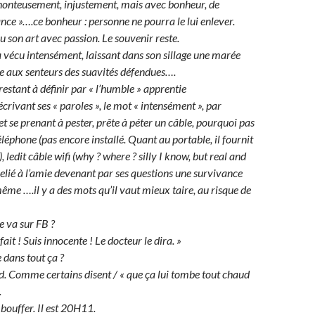
 honteusement, injustement, mais avec bonheur, de
nce »….ce bonheur : personne ne pourra le lui enlever.
u son art avec passion. Le souvenir reste.
ra vécu intensément, laissant dans son sillage une marée
ée aux senteurs des suavités défendues….
restant à définir par « l’humble » apprentie
écrivant ses « paroles », le mot « intensément », par
t se prenant à pester, prête à péter un câble, pourquoi pas
éléphone (pas encore installé. Quant au portable, il fournit
), ledit câble wifi (why ? where ? silly I know, but real and
relié à l’amie devenant par ses questions une survivance
ême ….il y a des mots qu’il vaut mieux taire, au risque de
ie va sur FB ?
 fait ! Suis innocente ! Le docteur le dira. »
te dans tout ça ?
nd. Comme certains disent / « que ça lui tombe tout chaud
.
 bouffer. Il est 20H11.