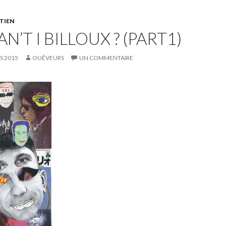
TIEN
N’T I BILLOUX ? (PART1)
S 2015
OUÊVEURS
UN COMMENTAIRE
Lecteur
audio