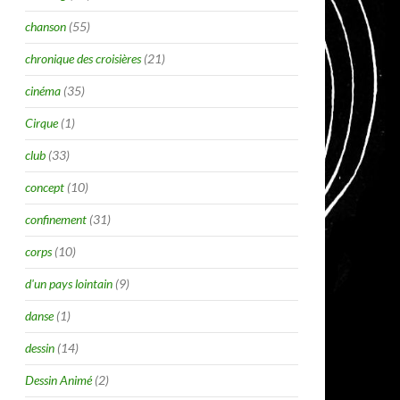
chanson
(55)
chronique des croisières
(21)
cinéma
(35)
Cirque
(1)
club
(33)
concept
(10)
confinement
(31)
corps
(10)
d'un pays lointain
(9)
danse
(1)
dessin
(14)
Dessin Animé
(2)