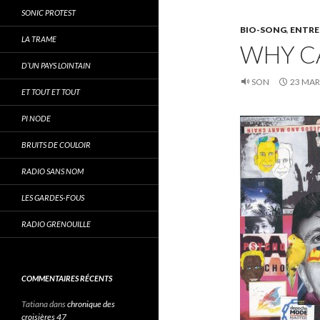
SONIC PROTEST
BIO-SONG
,
ENTRE
LA TRAME
WHY CA
D’UN PAYS LOINTAIN
SON
23 MAR
ET TOUT ET TOUT
PI NODE
BRUITS DE COULOIR
RADIO SANS NOM
LES GARDES-FOUS
RADIO GRENOUILLE
COMMENTAIRES RÉCENTS
Tatiana
dans
chronique des
croisières 47