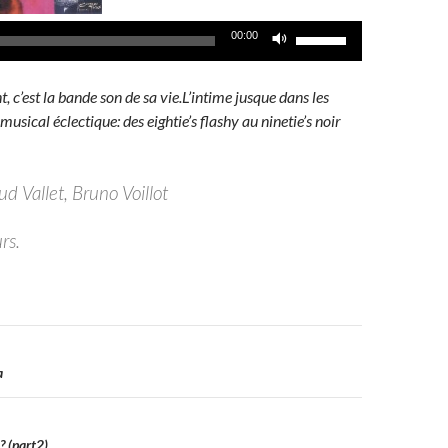
Utilisez
00:00
les
flèches
t, c’est la bande son de sa vie.L’intime jusque dans les
haut/bas
musical éclectique: des eightie’s flashy au ninetie’s noir
pour
augmenter
ou
d Vallet, Bruno Voillot
diminuer
le
rs.
volume.
n
a
? (part2)